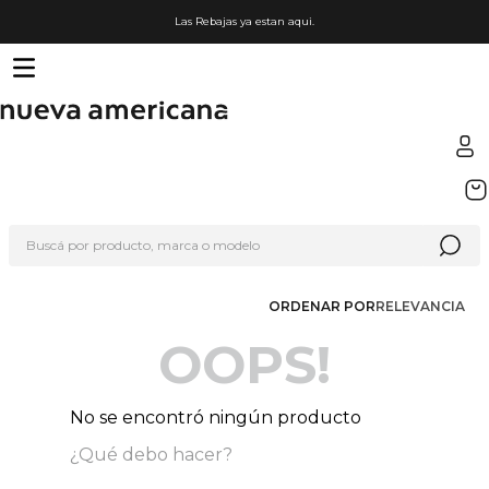
Las Rebajas ya estan aqui.
TÉRMINOS MÁS BUSCADOS
1
.
sfera
Buscá por producto, marca o modelo
2
.
nike
3
.
termo
ORDENAR POR
RELEVANCIA
4
.
lego
OOPS!
5
.
hot wheels
6
.
cafetera
No se encontró ningún producto
7
.
organizador
¿Qué debo hacer?
8
.
hydrate