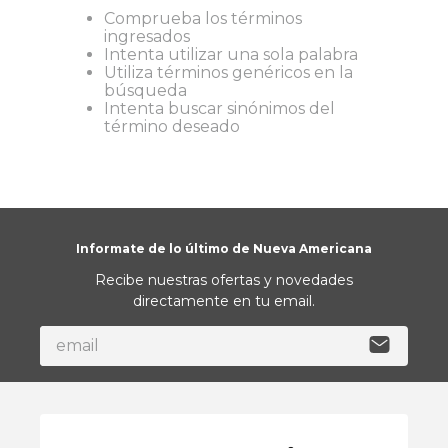
Comprueba los términos
9
.
almohada
ingresados
Intenta utilizar una sola palabra
10
.
toalla
Utiliza términos genéricos en la
búsqueda
Intenta buscar sinónimos del
término deseado
Informate de lo último de Nueva Americana
Recibe nuestras ofertas y novedades
directamente en tu email.