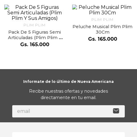
9
.
almohada
10
.
toalla
PLIM PLIM
PLIM PLIM
Peluche Musical Plim Plim
Pack De 5 Figuras Semi
30Cm
Articuladas (Plim Plim Y
Gs.
165
.
000
Sus Amigos)
Gs.
165
.
000
Informate de lo último de Nueva Americana
Recibe nuestras ofertas y novedades
directamente en tu email.