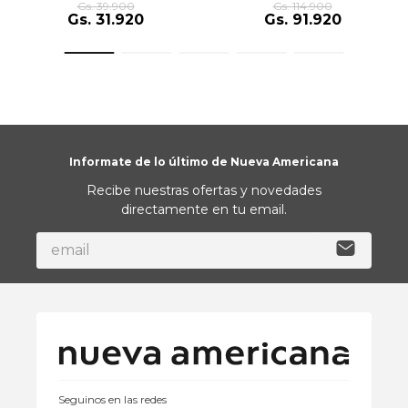
Ø28X6.5Cm 450Ml Oceano
Gs.
39
.
900
Gs.
114
.
900
Gs.
31
.
920
Gs.
91
.
920
Informate de lo último de Nueva Americana
Recibe nuestras ofertas y novedades
directamente en tu email.
Seguinos en las redes