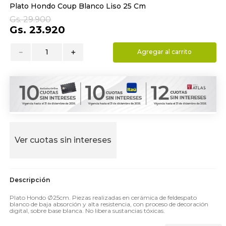
Plato Hondo Coup Blanco Liso 25 Cm
9
.
almohada
Gs.
29
.
900
10
.
toalla
Gs.
23
.
920
－
＋
Agregar al carrito
Ver cuotas sin intereses
Plato Hondo Ø25cm. Piezas realizadas en cerámica de feldespato
blanco de baja absorción y alta resistencia, con proceso de decoración
digital, sobre base blanca. No libera sustancias tóxicas.