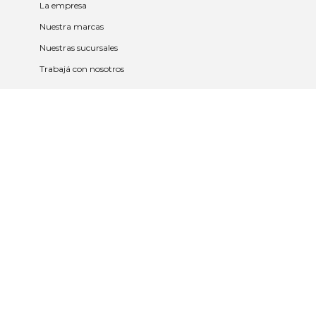
La empresa
Nuestra marcas
Nuestras sucursales
Trabajá con nosotros
Políticas
Políticas de privacidad y cookies
Política de garantía y devolución
Política de cambios
Legales
Términos y condiciones
Promociones
Contrato tarjeta y app
2023 © Nueva Americana Todos los