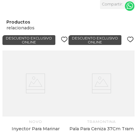
Productos
relacionados
DESCUENTO EXCLUSIVO
DESCUENTO EXCLUSIVO
ONLINE
ONLINE
a
P
NOVO
TRAMONTINA
Inyector Para Marinar
Pala Para Ceniza 37Cm Tram