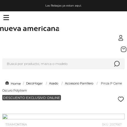
Las Rebajas ya estan aqui.
TÉRMINOS MÁS BUSCADOS
1
.
sfera
Buscá por producto, marca o modelo
2
.
nike
3
.
termo
4
.
lego
DecoHogar
Asado
Accesorio Parrillero
Pinza P Carne
Oscuro Polytram
5
.
hot wheels
DESCUENTO EXCLUSIVO ONLINE
6
.
cafetera
7
.
organizador
8
.
almohada
TRAMONTINA
SKU
:
2007667