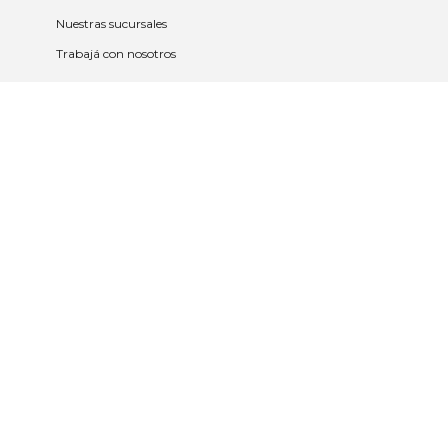
Nuestras sucursales
Trabajá con nosotros
Políticas
Políticas de privacidad y cookies
Política de garantía y devolución
Política de cambios
Legales
Términos y condiciones
Promociones
Contrato tarjeta y app
2023 © Nueva Americana Todos los
derechos reservados