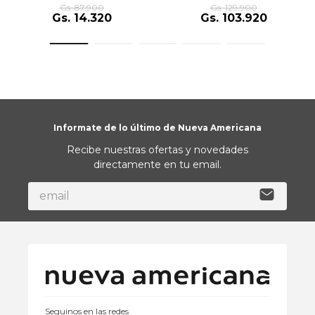
Gs.
87
.
900
Gs.
129
.
900
Gs.
14
.
320
Gs.
103
.
920
Informate de lo último de Nueva Americana
Recibe nuestras ofertas y novedades
directamente en tu email.
Seguinos en las redes