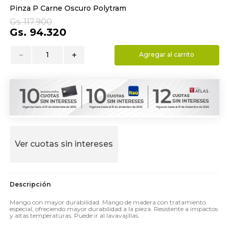
Pinza P Carne Oscuro Polytram
9
.
hydrate
Gs.
117
.
900
10
.
toalla
Gs.
94
.
320
－
＋
Agregar al carrito
Ver cuotas sin intereses
Mango con mayor durabilidad. Mango de madera con tratamiento
especial, ofreciendo mayor durabilidad a la pieza. Resistente a impactos
y altas temperaturas. Puede ir al lavavajillas.