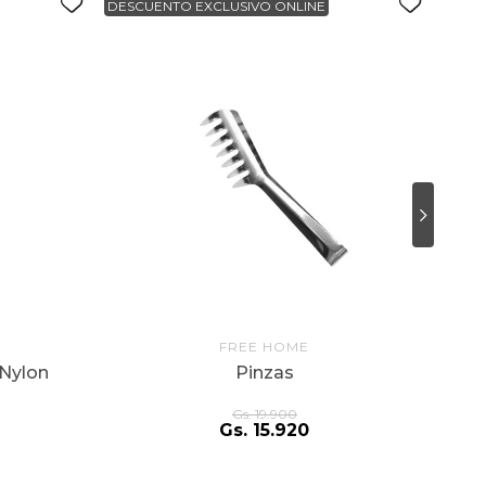
DESCUENTO EXCLUSIVO ONLINE
DESC
FREE HOME
-Nylon
Pinzas
Gs.
19
.
900
Gs.
15
.
920