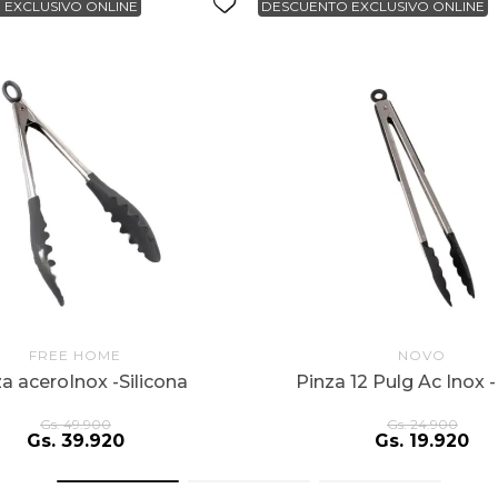
 EXCLUSIVO ONLINE
DESCUENTO EXCLUSIVO ONLINE
FREE HOME
NOVO
a aceroInox -Silicona
Pinza 12 Pulg Ac Inox 
Gs.
49
.
900
Gs.
24
.
900
Gs.
39
.
920
Gs.
19
.
920