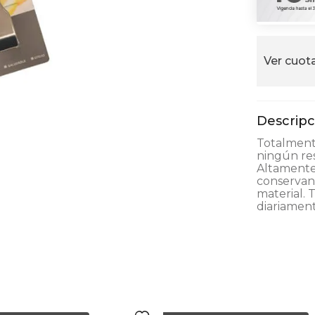
alla
Ver cuota
Totalmente
ningún res
Altamente 
conservand
material. 
diariament