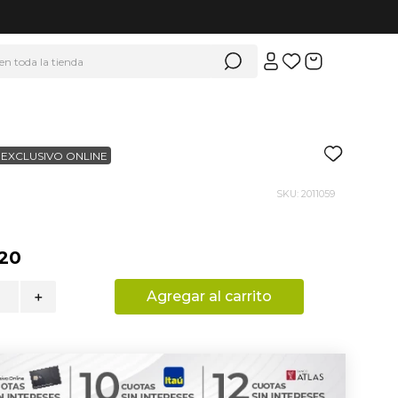
 en toda la tienda
EXCLUSIVO ONLINE
SKU
:
2011059
20
Agregar al carrito
＋