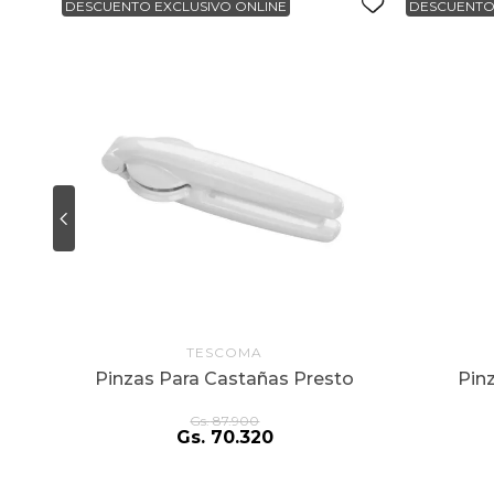
DESCUENTO EXCLUSIVO ONLINE
DESCUENTO
TESCOMA
Pinzas Para Castañas Presto
Pinz
Gs.
87
.
900
Gs.
70
.
320