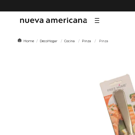
TÉRMI
DecoHogar
Cocina
Pinza
Pinza
1
.
sf
2
.
ni
3
.
te
4
.
le
5
.
ho
6
.
ca
7
.
or
8
.
al
9
.
hy