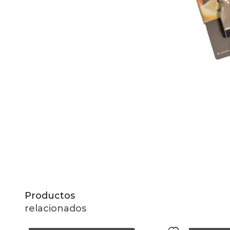
10
.
to
Productos
relacionados