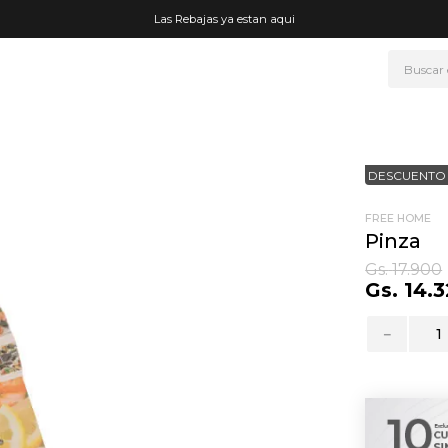
Las Rebajas ya estan aqui
Buscar
NOS MÁS BUSCADOS
era
DESCUENTO 
ke
rmo
FREE HOME
Pinza
go
Gs.
17
.
900
Gs.
14
.
3
t wheels
fetera
－
ganizador
mohada
drate