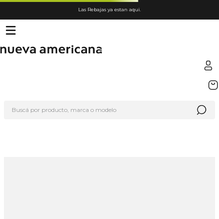
Las Rebajas ya estan aqui.
TÉRMINOS MÁS BUSCADOS
1
.
sfera
Buscá por producto, marca o modelo
2
.
nike
3
.
termo
4
.
lego
5
.
organizador
6
.
cafetera
7
.
hot wheels
8
.
hydrate