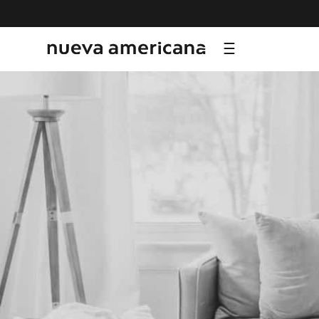
TÉRMI
1
.
sf
2
.
ni
3
.
te
4
.
le
5
.
ho
6
.
ca
7
.
or
8
.
hy
9
.
al