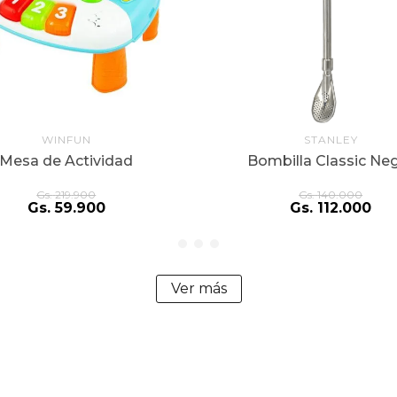
WINFUN
STANLEY
Mesa de Actividad
Bombilla Classic Ne
Gs.
219
.
900
Gs.
140
.
000
Gs.
59
.
900
Gs.
112
.
000
Ver más