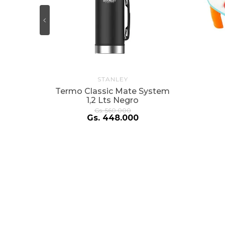
STANLEY
Termo Classic Mate System
1,2 Lts Negro
Gs.
560
.
000
Gs.
448
.
000