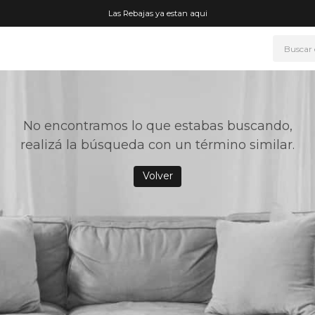
Las Rebajas ya estan aqui
Buscar
NOS MÁS BUSCADOS
era
No encontramos lo que estabas buscando,
ke
realizá la búsqueda con un término similar.
rmo
Volver
go
t wheels
fetera
ganizador
drate
mohada