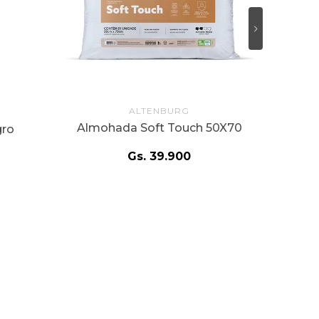
ALTENBURG
Almohada Soft Touch 50X70
gro
Gs.
39
.
900