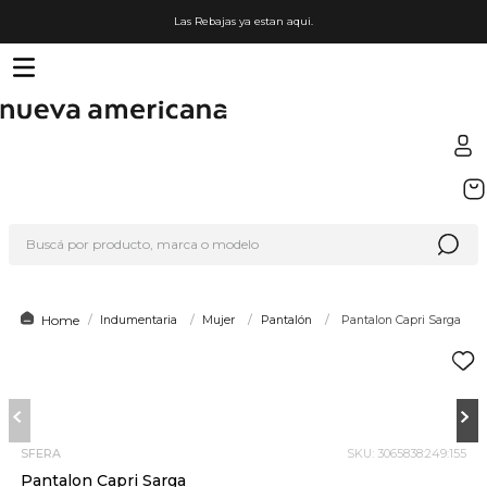
Las Rebajas ya estan aqui.
TÉRMINOS MÁS BUSCADOS
1
.
sfera
Buscá por producto, marca o modelo
2
.
nike
3
.
termo
4
.
lego
Indumentaria
Mujer
Pantalón
Pantalon Capri Sarga
5
.
organizador
6
.
cafetera
7
.
hot wheels
SFERA
SKU
:
3065838:249:155
8
.
hydrate
Pantalon Capri Sarga