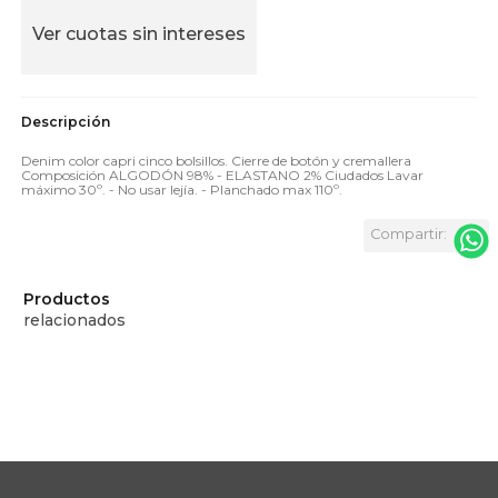
Ver cuotas sin intereses
Denim color capri cinco bolsillos. Cierre de botón y cremallera
Composición ALGODÓN 98% - ELASTANO 2% Ciudados Lavar
máximo 30º. - No usar lejía. - Planchado max 110º.
Productos
relacionados