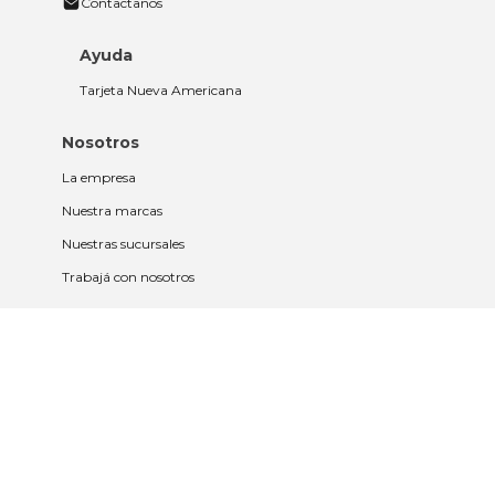
Contactanos
Ayuda
Tarjeta Nueva Americana
Nosotros
La empresa
Nuestra marcas
Nuestras sucursales
Trabajá con nosotros
Políticas
Políticas de privacidad y cookies
Política de garantía y devolución
Política de cambios
Legales