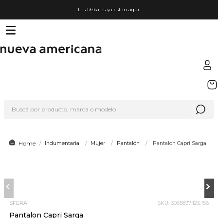
Las Rebajas ya estan aqui.
TÉRMINOS MÁS BUSCADOS
1
.
sfera
Buscá por producto, marca o modelo
2
.
nike
3
.
lego
4
.
termo
Indumentaria
Mujer
Pantalón
Pantalon Capri Sarga
5
.
cafetera
6
.
hot wheels
7
.
organizador
SFERA
SKU
:
3065837:125:156
8
.
almohada
Pantalon Capri Sarga