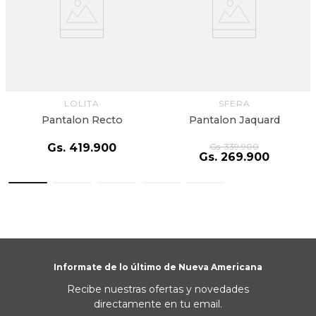
LOLITA
SFERA
Pantalon Recto
Pantalon Jaquard
Gs.
419
.
900
Gs.
339
.
900
Gs.
269
.
900
Informate de lo último de Nueva Americana
Recibe nuestras ofertas y novedades
directamente en tu email.