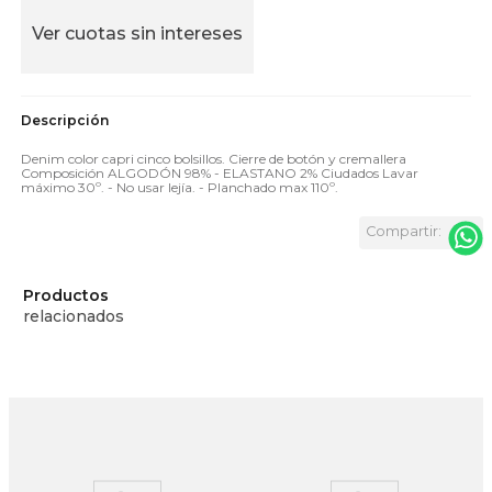
Ver cuotas sin intereses
Denim color capri cinco bolsillos. Cierre de botón y cremallera
Composición ALGODÓN 98% - ELASTANO 2% Ciudados Lavar
máximo 30º. - No usar lejía. - Planchado max 110º.
Productos
relacionados