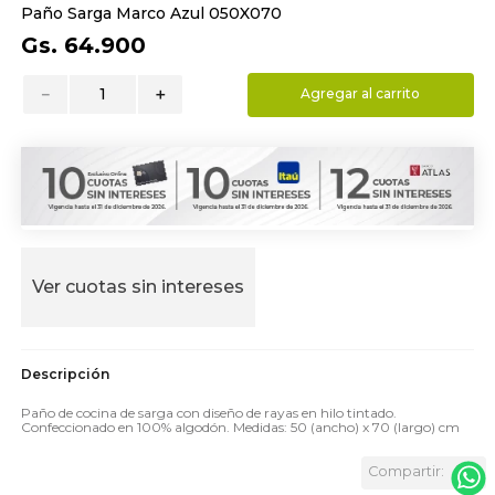
Paño Sarga Marco Azul 050X070
9
.
almohada
Gs.
64
.
900
10
.
toalla
－
＋
Agregar al carrito
Ver cuotas sin intereses
Paño de cocina de sarga con diseño de rayas en hilo tintado.
Confeccionado en 100% algodón. Medidas: 50 (ancho) x 70 (largo) cm