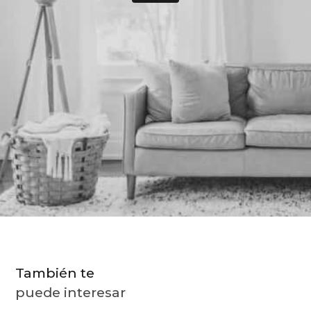
9
.
almohada
10
.
toalla
También te
puede interesar