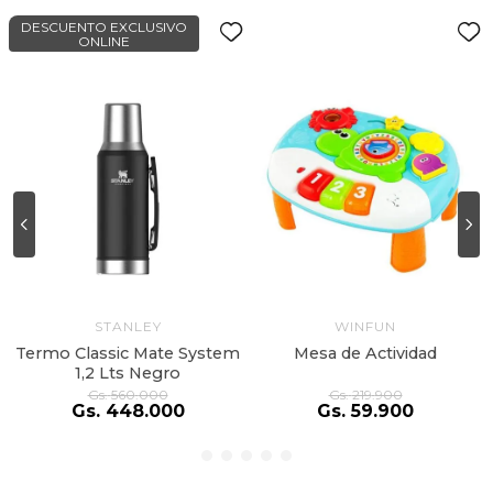
DESCUENTO EXCLUSIVO
ONLINE
STANLEY
WINFUN
Termo Classic Mate System
Mesa de Actividad
1,2 Lts Negro
Gs.
560
.
000
Gs.
219
.
900
Gs.
448
.
000
Gs.
59
.
900