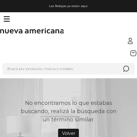
Las Rebajas ya estan aqui.
TÉRMINOS MÁS BUSCADOS
1
.
sfera
Buscá por producto, marca o modelo
2
.
nike
3
.
termo
4
.
lego
5
.
cafetera
No encontramos lo que estabas
buscando, realizá la búsqueda con
6
.
hot wheels
un término similar.
7
.
organizador
8
.
hydrate
Volver