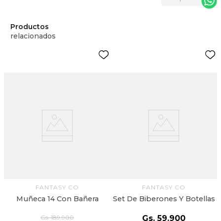
Productos
relacionados
FANTASY CO
FANTASY CO
Muñeca 14 Con Bañera
Set De Biberones Y Botellas
Gs.
189
.
900
Gs.
59
.
900