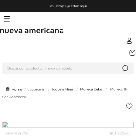
Las Rebajas ya estan aqui.
TÉRMINOS MÁS BUSCADOS
1
.
sfera
Buscá por producto, marca o modelo
2
.
nike
3
.
termo
4
.
lego
Juguetería
Juguete Niña
Muñeca Bebé
Muñeco 16
Con Accesorios
5
.
cafetera
6
.
hot wheels
7
.
organizador
8
.
hydrate
FANTASY CO
SKU
:
2505373