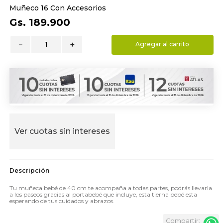
Muñeco 16 Con Accesorios
9
.
almohada
Gs.
189
.
900
10
.
toalla
－
＋
Agregar al carrito
Ver cuotas sin intereses
Tu muñeca bebé de 40 cm te acompaña a todas partes, podrás llevarla
a los paseos gracias al portabebé que incluye, esta tierna bebé esta
esperando de tus cuidados y abrazos.