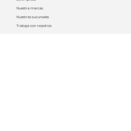
Nuestra marcas
Nuestras sucursales
Trabajá con nosotros
Políticas
Políticas de privacidad y cookies
Política de garantía y devolución
Política de cambios
Legales
Términos y condiciones
Promociones
Contrato tarjeta y app
2023 © Nueva Americana Todos los