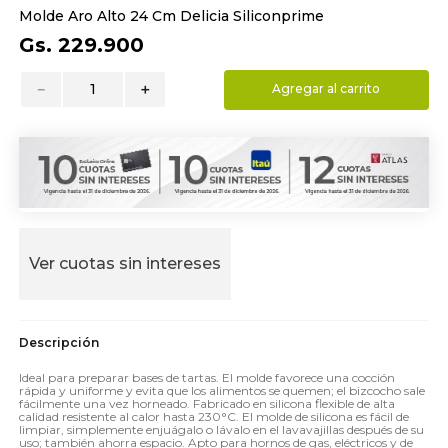
Molde Aro Alto 24 Cm Delicia Siliconprime
9
.
toalla
Gs.
229
.
900
10
.
edredon
－
＋
Agregar al carrito
Ver cuotas sin intereses
Ideal para preparar bases de tartas. El molde favorece una cocción
rápida y uniforme y evita que los alimentos se quemen; el bizcocho sale
fácilmente una vez horneado. Fabricado en silicona flexible de alta
calidad resistente al calor hasta 230°C. El molde de silicona es fácil de
limpiar, simplemente enjuágalo o lávalo en el lavavajillas después de su
uso; también ahorra espacio. Apto para hornos de gas, eléctricos y de