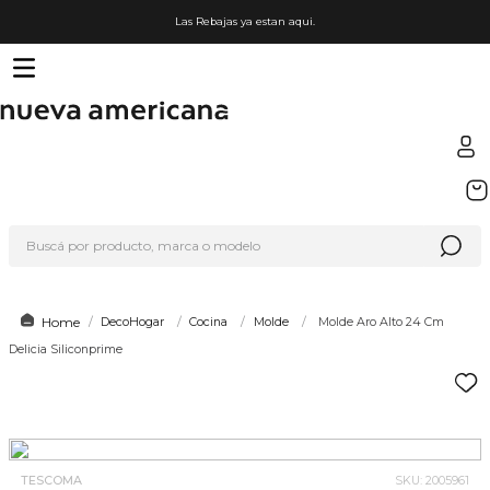
Las Rebajas ya estan aqui.
TÉRMINOS MÁS BUSCADOS
1
.
sfera
Buscá por producto, marca o modelo
2
.
nike
3
.
termo
4
.
lego
DecoHogar
Cocina
Molde
Molde Aro Alto 24 Cm
Delicia Siliconprime
5
.
hot wheels
6
.
cafetera
7
.
organizador
8
.
hydrate
TESCOMA
SKU
:
2005961