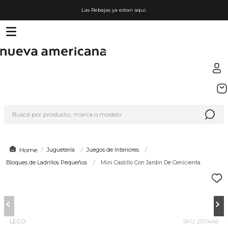
Las Rebajas ya estan aqui.
TÉRMINOS MÁS BUSCADOS
1
.
sfera
Buscá por producto, marca o modelo
2
.
nike
3
.
termo
4
.
lego
Juguetería
Juegos de Interiores
Bloques de Ladrillos Pequeños
Mini Castillo Con Jardín De Cenicienta
5
.
hot wheels
6
.
cafetera
7
.
organizador
8
.
almohada
LEGO
SKU
:
2511446