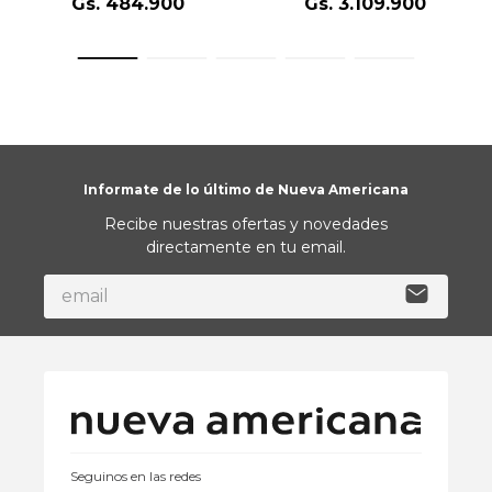
Gs.
484
.
900
Gs.
3
.
109
.
900
Informate de lo último de Nueva Americana
Recibe nuestras ofertas y novedades
directamente en tu email.
Seguinos en las redes