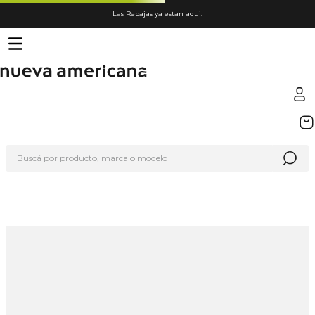
Las Rebajas ya estan aqui.
TÉRMINOS MÁS BUSCADOS
1
.
sfera
Buscá por producto, marca o modelo
2
.
nike
3
.
termo
4
.
lego
5
.
hot wheels
6
.
cafetera
7
.
organizador
8
.
hydrate