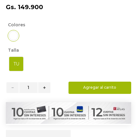
9
.
almohada
Gs.
149
.
900
10
.
toalla
Colores
Talla
TU
－
＋
Agregar al carrito