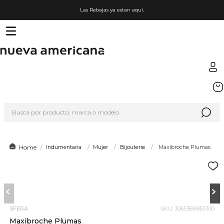
Las Rebajas ya estan aqui.
TÉRMINOS MÁS BUSCADOS
1
.
sfera
Buscá por producto, marca o modelo
2
.
nike
3
.
termo
4
.
lego
Indumentaria
Mujer
Bijouterie
Maxibroche Plumas
5
.
cafetera
6
.
hot wheels
7
.
organizador
SFERA
SKU
:
3065369:853:100
8
.
hydrate
Maxibroche Plumas