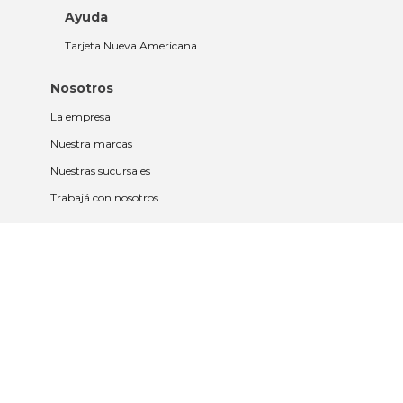
Ayuda
Tarjeta Nueva Americana
Nosotros
La empresa
Nuestra marcas
Nuestras sucursales
Trabajá con nosotros
Políticas
Políticas de privacidad y cookies
Política de garantía y devolución
Política de cambios
Legales
Términos y condiciones