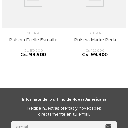
SFERA
SFERA
Pulsera Fuelle Esmalte
Pulsera Madre Perla
Gs.
139
.
900
Gs.
129
.
900
Gs.
99
.
900
Gs.
99
.
900
Informate de lo último de Nueva Americana
Recibe nuestras ofertas y novedades
directamente en tu email.