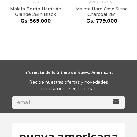
TUCCI
SWISSBRAND
Maleta Bordo Hardside
Maleta Hard Case Siena
Grande 28In Black
Charcoal 28"
Gs.
569
.
000
Gs.
779
.
000
Informate de lo último de Nueva Americana
Recibe nuestras ofertas y novedades
directamente en tu email.