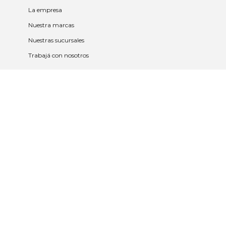
La empresa
Nuestra marcas
Nuestras sucursales
Trabajá con nosotros
Políticas
Políticas de privacidad y cookies
Política de garantía y devolución
Política de cambios
Legales
Términos y condiciones
Promociones
Contrato tarjeta y app