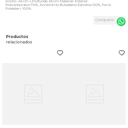
Ancho: 46 cm x Profundo 26 cm Material: Exterior:
Policarbonato=70%, Acrilonitrilo Butadieno Estireno=30%, Forró:
Poliéster= 100%
Productos
relacionados