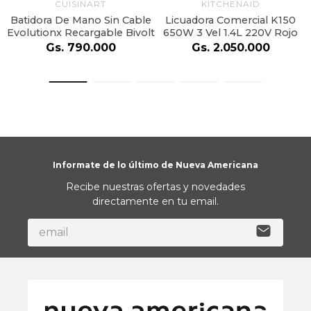
CUISINART
KITCHENAID
Batidora De Mano Sin Cable
Licuadora Comercial K150
Evolutionx Recargable Bivolt
650W 3 Vel 1.4L 220V Rojo
Gs.
790
.
000
Gs.
2
.
050
.
000
Informate de lo último de Nueva Americana
Recibe nuestras ofertas y novedades
directamente en tu email.