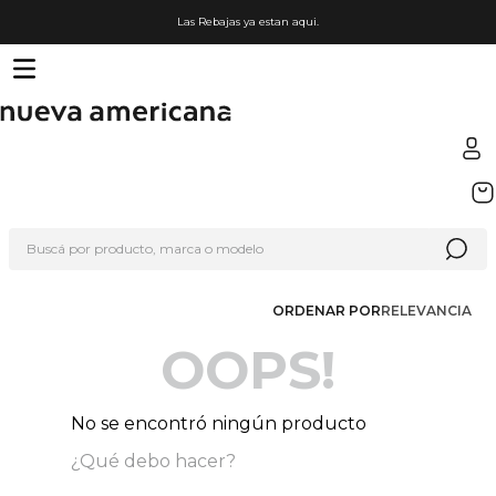
Las Rebajas ya estan aqui.
TÉRMINOS MÁS BUSCADOS
1
.
sfera
Buscá por producto, marca o modelo
2
.
nike
3
.
termo
ORDENAR POR
RELEVANCIA
4
.
lego
OOPS!
5
.
cafetera
6
.
hot wheels
No se encontró ningún producto
7
.
organizador
¿Qué debo hacer?
8
.
hydrate