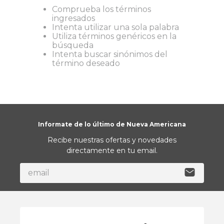
Comprueba los términos
9
.
almohada
ingresados
Intenta utilizar una sola palabra
10
.
toalla
Utiliza términos genéricos en la
búsqueda
Intenta buscar sinónimos del
término deseado
Informate de lo último de Nueva Americana
Recibe nuestras ofertas y novedades
directamente en tu email.