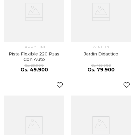
HAPPY LINE
WINFUN
Pista Flexible 220 Pzas
Jardin Didactico
Con Auto
Gs.
89
.
900
Gs.
169
.
900
Gs.
49
.
900
Gs.
79
.
900