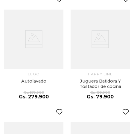
LEGO
HAPPY LINE
Autolavado
Juguera Batidora Y
Tostador de cocina
Gs.
579
.
900
Gs.
199
.
900
Gs.
279
.
900
Gs.
79
.
900