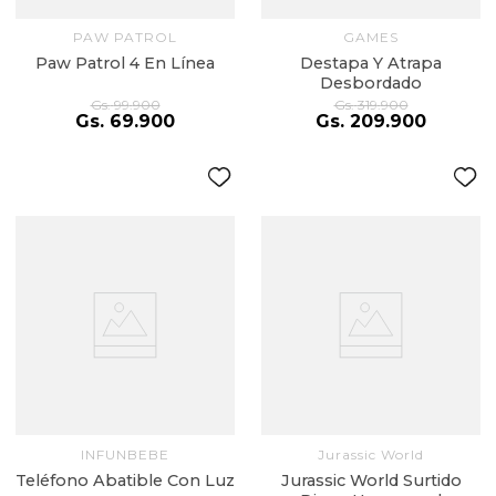
PAW PATROL
GAMES
Paw Patrol 4 En Línea
Destapa Y Atrapa
Desbordado
Gs.
99
.
900
Gs.
319
.
900
Gs.
69
.
900
Gs.
209
.
900
INFUNBEBE
Jurassic World
Teléfono Abatible Con Luz
Jurassic World Surtido