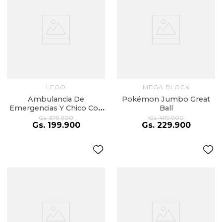
LEGO
MEGA BLOCK
Ambulancia De
Pokémon Jumbo Great
Emergencias Y Chico Con
Ball
Snowboard
Gs.
379
.
900
Gs.
499
.
900
Gs.
199
.
900
Gs.
229
.
900