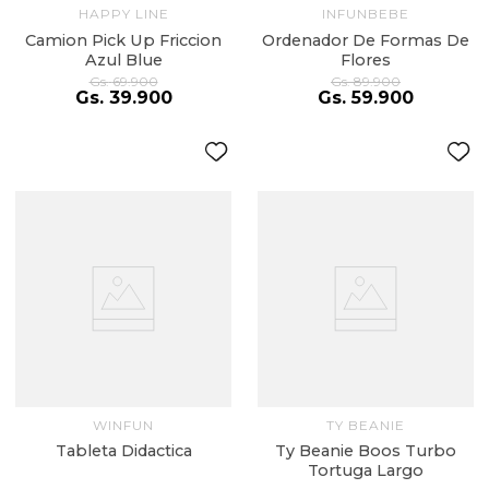
HAPPY LINE
INFUNBEBE
Camion Pick Up Friccion
Ordenador De Formas De
Azul Blue
Flores
Gs.
69
.
900
Gs.
89
.
900
Gs.
39
.
900
Gs.
59
.
900
WINFUN
TY BEANIE
Tableta Didactica
Ty Beanie Boos Turbo
Tortuga Largo