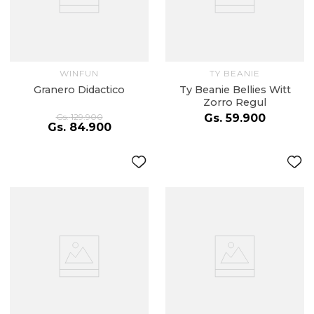
WINFUN
TY BEANIE
Granero Didactico
Ty Beanie Bellies Witt
Zorro Regul
Gs.
129
.
900
Gs.
59
.
900
Gs.
84
.
900