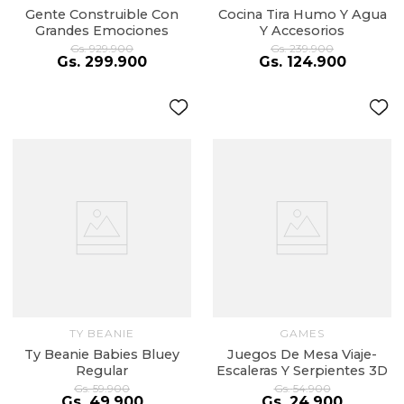
Gente Construible Con
Cocina Tira Humo Y Agua
Grandes Emociones
Y Accesorios
Gs.
929
.
900
Gs.
239
.
900
Gs.
299
.
900
Gs.
124
.
900
TY BEANIE
GAMES
Ty Beanie Babies Bluey
Juegos De Mesa Viaje-
Regular
Escaleras Y Serpientes 3D
Gs.
59
.
900
Gs.
54
.
900
Gs.
49
.
900
Gs.
24
.
900