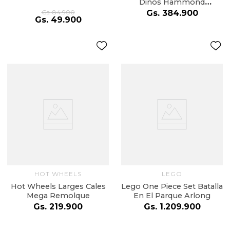
Dinos Hammond
Collection
Gs.
84
.
900
Gs.
384
.
900
Gs.
49
.
900
HOT WHEELS
LEGO
Hot Wheels Larges Cales
Lego One Piece Set Batalla
Mega Remolque
En El Parque Arlong
Gs.
219
.
900
Gs.
1
.
209
.
900