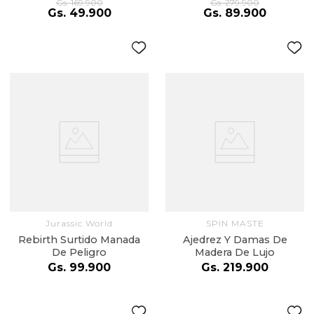
Gs.
169
.
900
Gs.
279
.
900
Gs.
49
.
900
Gs.
89
.
900
Jurassic World
SPIN MASTE
Rebirth Surtido Manada
Ajedrez Y Damas De
De Peligro
Madera De Lujo
Gs.
99
.
900
Gs.
219
.
900