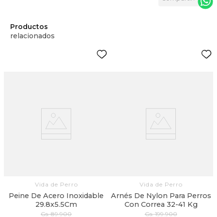
Productos
relacionados
a
s
Vida de Perro
Vida de Perro
Peine De Acero Inoxidable
Arnés De Nylon Para Perros
29.8x5.5Cm
Con Correa 32-41 Kg
Gs.
89
.
900
Gs.
199
.
900