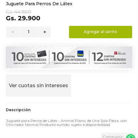
Juguete Para Perros De Látex
9
.
almohada
Gs.
44
.
900
10
.
toalla
Gs.
29
.
900
－
＋
Agregar al carrito
Ver cuotas sin intereses
Juguete para Perros de Látex - Animal Plano, de Una Sola Pieza, con
Chirriador Normal Producto surtido, sujeto a disponibilidad.