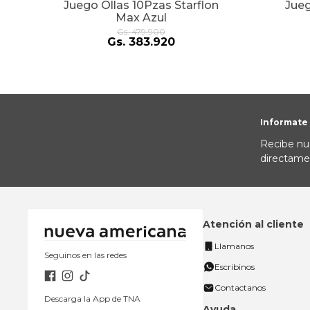
m
Juego Ollas 10Pzas Starflon
Jueg
Max Azul
Gs.
479
.
900
Gs.
383
.
920
Informate
Recibe nu
directame
Atención al cliente
Llamanos
Seguinos en las redes
Escribinos
Contactanos
Descarga la App de TNA
Ayuda