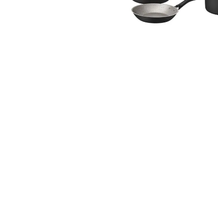
10
.
to