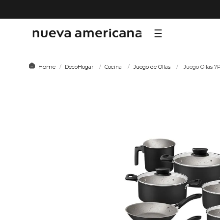
TÉRMI
DecoHogar
Cocina
Juego de Ollas
Juego Ollas 7
1
.
sf
2
.
ni
3
.
te
4
.
le
5
.
ho
6
.
ca
7
.
or
8
.
al
9
.
hy