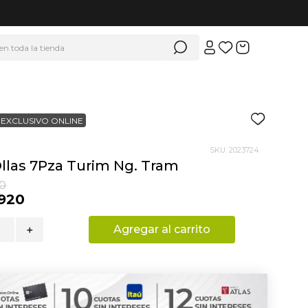
 en toda la tienda
EXCLUSIVO ONLINE
SKU
:
2023724
llas 7Pza Turim Ng. Tram
0
920
Agregar al carrito
＋