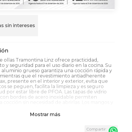
s sin intereses
e ollas Tramontina Linz ofrece practicidad,
o y seguridad para el uso diario en la cocina. Su
aluminio grueso garantiza una cocción rápida y
 mientras que el revestimiento antiadherente
ax, presente en el interior y exterior, evita que
tos se peguen, facilita la limpieza y es seguro
lud por estar libre de PFOA. Las tapas de vidrio
con bordes de acero inoxidable permiten
 la cocción sin necesidad de abrirlas. Los mangos y
quelita resistente al calor, junto con las
as de nailon, proporcionan un manejo seguro.
Mostrar más
lavavajillas y compatible con cocinas a gas,
y vitrocerámicas de resistencia, es la elección
 quienes buscan funcionalidad con calidad.