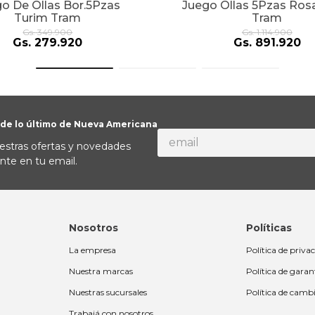
o De Ollas Bor.5Pzas
Juego Ollas 5Pzas Ros
Turim Tram
Tram
Gs.
349
.
900
Gs.
1
.
114
.
900
Gs.
279
.
920
Gs.
891
.
920
 de lo último de Nueva Americana
estras ofertas y novedades
nte en tu email.
Nosotros
Políticas
La empresa
Política de priva
Nuestra marcas
Política de garan
Nuestras sucursales
Política de camb
Trabajá con nosotros