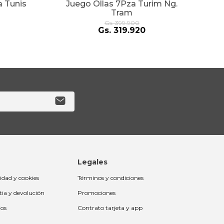
J
a Tunis
Juego Ollas 7Pza Turim Ng.
Tram
Gs.
399
.
900
Gs.
319
.
920
Legales
cidad y cookies
Términos y condiciones
tia y devolución
Promociones
ios
Contrato tarjeta y app