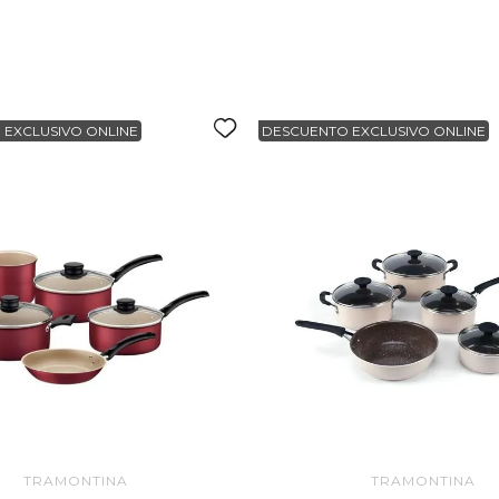
Contenido:
litros. - C
tapa Ø 20 c
Olla con ta
 EXCLUSIVO ONLINE
DESCUENTO EXCLUSIVO ONLINE
TRAMONTINA
TRAMONTINA