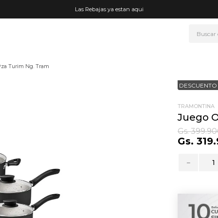
Las Rebajas ya estan aqui
Buscar
NOS MÁS BUSCADOS
Pza Turim Ng. Tram
era
DESCUENTO 
ke
rmo
TRAMONTINA
Juego O
go
Gs.
399
.
90
Gs.
319
.
t wheels
fetera
－
ganizador
mohada
drate