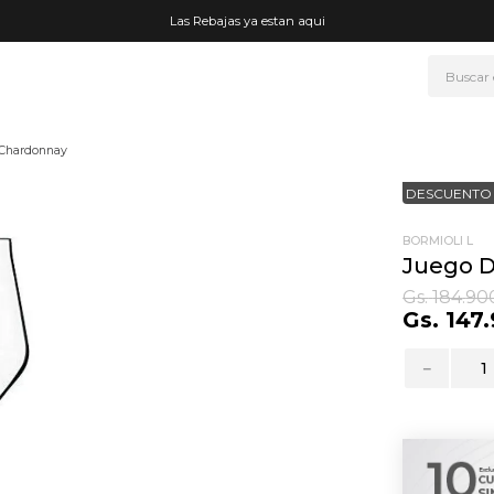
Las Rebajas ya estan aqui
Buscar
NOS MÁS BUSCADOS
 Chardonnay
era
DESCUENTO 
ke
go
BORMIOLI L
Juego 
rmo
Gs.
184
.
90
Gs.
147
.
fetera
t wheels
－
ganizador
mohada
drate