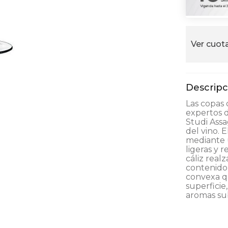
alla
Ver cuota
Las copas 
expertos d
Studi Assa
del vino. 
mediante u
ligeras y 
cáliz real
contenido 
convexa q
superficie
aromas su