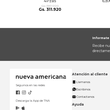
4Pzas
6,8
Gs.
389
.
900
Gs.
311
.
920
Informate
Recibe nu
directame
Atención al cliente
Llamanos
Seguinos en las redes
Escribinos
Contactanos
Descarga la App de TNA
Ayuda