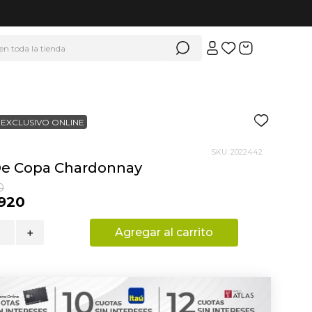
 en toda la tienda
EXCLUSIVO ONLINE
SKU
:
2022442
De Copa Chardonnay
0
920
Agregar al carrito
＋