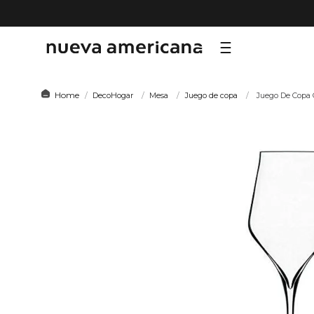
TÉRMI
DecoHogar
Mesa
Juego de copa
Juego De Copa
1
.
sf
2
.
ni
3
.
le
4
.
te
5
.
ca
6
.
ho
7
.
or
8
.
al
9
.
hy