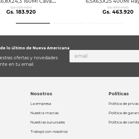
X6,8X24,3 160Ml Cava
6,5X6,5X25 400Ml Ra
Champ
Gs.
229
.
900
Gs.
579
.
900
Gs.
183
.
920
Gs.
463
.
920
 de lo último de Nueva Americana
estras ofertas y novedades
nte en tu email.
Nosotros
Políticas
La empresa
Política de priva
Nuestra marcas
Política de garan
Nuestras sucursales
Política de camb
Trabajá con nosotros