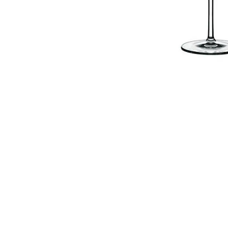
10
.
to