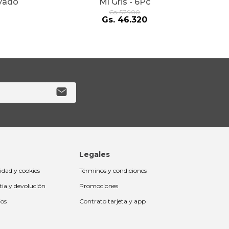
yado
Ml Gris - 6Pc
Gs.
57
.
900
Gs.
46
.
320
Legales
cidad y cookies
Términos y condiciones
tia y devolución
Promociones
ios
Contrato tarjeta y app