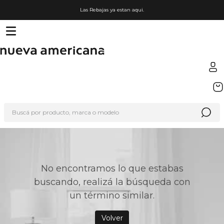
Las Rebajas ya estan aqui.
TÉRMINOS MÁS BUSCADOS
1
.
sfera
Buscá por producto, marca o modelo
2
.
nike
3
.
termo
4
.
lego
5
.
hot wheels
No encontramos lo que estabas
buscando, realizá la búsqueda con
6
.
cafetera
un término similar.
7
.
organizador
8
.
almohada
Volver