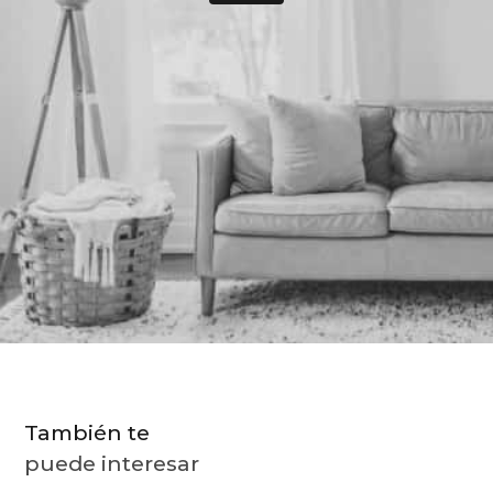
9
.
hydrate
10
.
toalla
También te
puede interesar