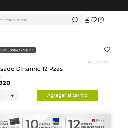
 en toda la tienda
EXCLUSIVO ONLINE
SKU
:
2004605
sado Dinamic 12 Pzas
0
920
Agregar al carrito
＋