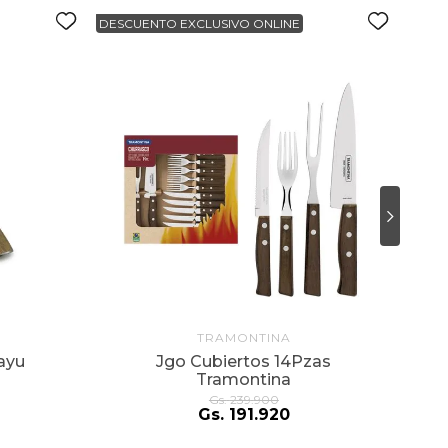
DESCUENTO EXCLUSIVO ONLINE
DESC
TRAMONTINA
ayu
Jgo Cubiertos 14Pzas
Tramontina
Gs.
239
.
900
Gs.
191
.
920