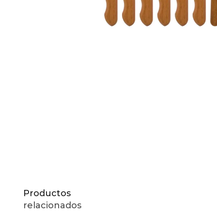
10
.
to
Productos
relacionados