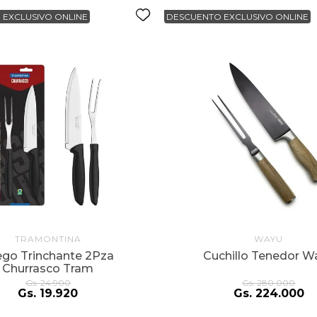
 EXCLUSIVO ONLINE
DESCUENTO EXCLUSIVO ONLINE
TRAMONTINA
WAYU
ego Trinchante 2Pza
Cuchillo Tenedor W
Churrasco Tram
Gs.
24
.
900
Gs.
280
.
000
Gs.
19
.
920
Gs.
224
.
000