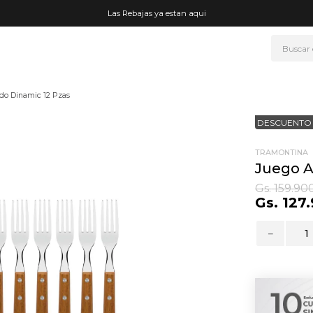
Las Rebajas ya estan aqui
Buscar
NOS MÁS BUSCADOS
do Dinamic 12 Pzas
era
DESCUENTO 
ke
rmo
TRAMONTINA
Juego A
go
Gs.
159
.
90
Gs.
127
.
fetera
t wheels
－
ganizador
drate
mohada