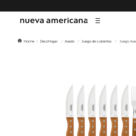
TÉRMI
DecoHogar
Asado
Juego de cubiertos
Juego Asa
1
.
sf
2
.
ni
3
.
te
4
.
le
5
.
ca
6
.
ho
7
.
or
8
.
hy
9
.
al