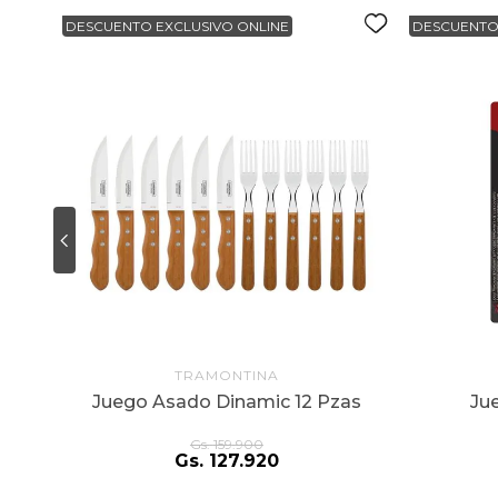
DESCUENTO EXCLUSIVO ONLINE
DESCUENTO
TRAMONTINA
ly
Juego Asado Dinamic 12 Pzas
Ju
Gs.
159
.
900
Gs.
127
.
920