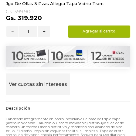
Jgo De Ollas 3 Pzas Allegra Tapa Vidrio Tram
9
.
hydrate
Gs.
399
.
900
10
.
toalla
Gs.
319
.
920
－
＋
Agregar al carrito
Ver cuotas sin intereses
Fabricado íntegramente en acero inoxidable La base de triple capa
(acero inoxidable + aluminio + acero inoxidable) distribuye el calor de
manera uniforme Diseño distintivo y moderno con acabado de alto
brillo. El diseño limpio sin esquinas facilita la limpieza. Tapa de cristal
con salida de vapor, encaja perfectamente. Seguro para uso diario en