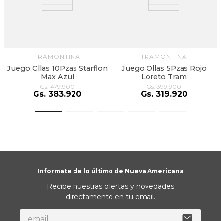
TRAMONTINA
TRAMONTINA
Juego Ollas 10Pzas Starflon
Juego Ollas 5Pzas Rojo
Max Azul
Loreto Tram
Gs.
479
.
900
Gs.
399
.
900
Gs.
383
.
920
Gs.
319
.
920
Informate de lo último de Nueva Americana
Recibe nuestras ofertas y novedades
directamente en tu email.