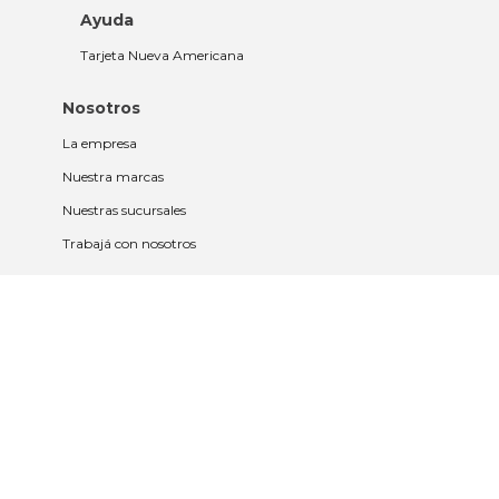
Ayuda
Tarjeta Nueva Americana
Nosotros
La empresa
Nuestra marcas
Nuestras sucursales
Trabajá con nosotros
Políticas
Políticas de privacidad y cookies
Política de garantía y devolución
Política de cambios
Legales
Términos y condiciones