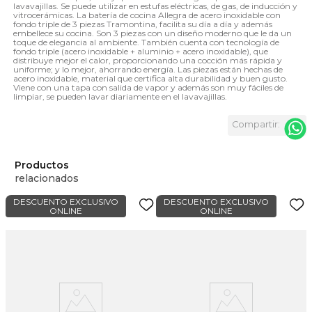
lavavajillas. Se puede utilizar en estufas eléctricas, de gas, de inducción y
vitrocerámicas. La batería de cocina Allegra de acero inoxidable con
fondo triple de 3 piezas Tramontina, facilita su día a día y además
embellece su cocina. Son 3 piezas con un diseño moderno que le da un
toque de elegancia al ambiente. También cuenta con tecnología de
fondo triple (acero inoxidable + aluminio + acero inoxidable), que
distribuye mejor el calor, proporcionando una cocción más rápida y
uniforme; y lo mejor, ahorrando energía. Las piezas están hechas de
acero inoxidable, material que certifica alta durabilidad y buen gusto.
Viene con una tapa con salida de vapor y además son muy fáciles de
limpiar, se pueden lavar diariamente en el lavavajillas.
Productos
relacionados
DESCUENTO EXCLUSIVO
DESCUENTO EXCLUSIVO
ONLINE
ONLINE