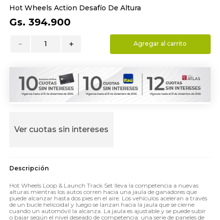
Hot Wheels Action Desafío De Altura
9
.
almohada
Gs.
394
.
900
10
.
toalla
－
＋
Agregar al carrito
Ver cuotas sin intereses
Hot Wheels Loop & Launch Track Set lleva la competencia a nuevas
alturas mientras los autos corren hacia una jaula de ganadores que
puede alcanzar hasta dos pies en el aire. Los vehículos aceleran a través
de un bucle helicoidal y luego se lanzan hacia la jaula que se cierne
cuando un automóvil la alcanza. La jaula es ajustable y se puede subir
o bajar según el nivel deseado de competencia: una serie de paneles de