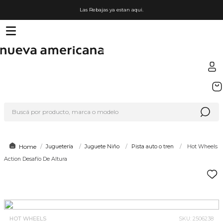
Las Rebajas ya estan aqui.
TÉRMINOS MÁS BUSCADOS
1
.
sfera
Buscá por producto, marca o modelo
2
.
nike
3
.
termo
4
.
lego
Juguetería
Juguete Niño
Pista auto o tren
Hot Wheels
Action Desafío De Altura
5
.
cafetera
6
.
hot wheels
7
.
organizador
8
.
hydrate
HOT WHEELS
SKU
:
2506238