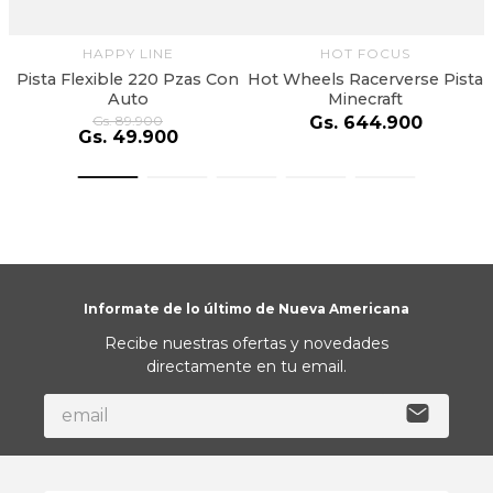
HAPPY LINE
HOT FOCUS
Pista Flexible 220 Pzas Con
Hot Wheels Racerverse Pista
Auto
Minecraft
Gs.
89
.
900
Gs.
644
.
900
Gs.
49
.
900
Informate de lo último de Nueva Americana
Recibe nuestras ofertas y novedades
directamente en tu email.