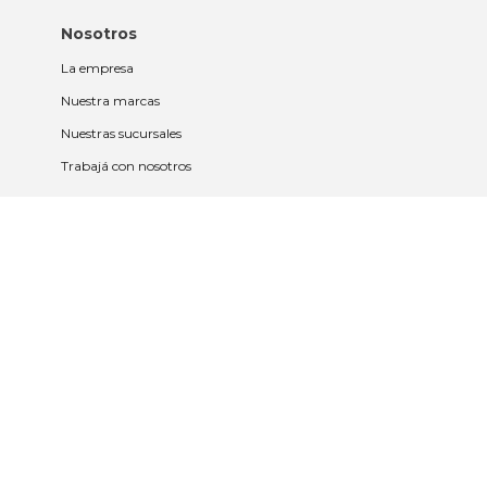
Nosotros
La empresa
Nuestra marcas
Nuestras sucursales
Trabajá con nosotros
Políticas
Políticas de privacidad y cookies
Política de garantía y devolución
Política de cambios
Legales
Términos y condiciones
Promociones
Contrato tarjeta y app