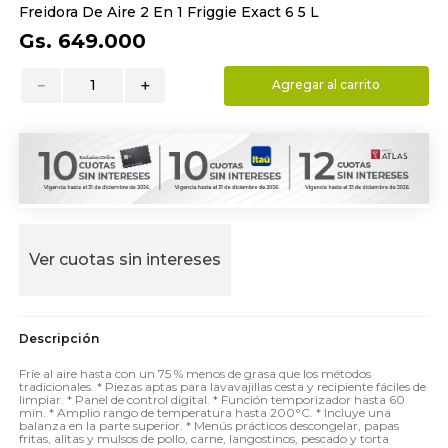
Freidora De Aire 2 En 1 Friggie Exact 6 5 L
9
.
toalla
Gs.
649
.
000
10
.
almohada
－
＋
Agregar al carrito
Ver cuotas sin intereses
Fríe al aire hasta con un 75 % menos de grasa que los métodos
tradicionales. * Piezas aptas para lavavajillas cesta y recipiente fáciles de
limpiar. * Panel de control digital. * Función temporizador hasta 60
min. * Amplio rango de temperatura hasta 200°C. * Incluye una
balanza en la parte superior. * Menús prácticos descongelar, papas
fritas, alitas y mulsos de pollo, carne, langostinos, pescado y torta