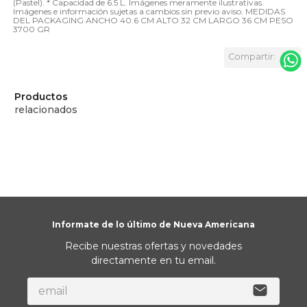
(Pastel). * Capacidad de 6.5 L. Imágenes meramente ilustrativas.
Imágenes e información sujetas a cambios sin previo aviso. MEDIDAS
DEL PACKAGING ANCHO 40.6 CM ALTO 32 CM LARGO 36 CM PESO
3700 GR
Productos
relacionados
Informate de lo último de Nueva Americana
Recibe nuestras ofertas y novedades
directamente en tu email.