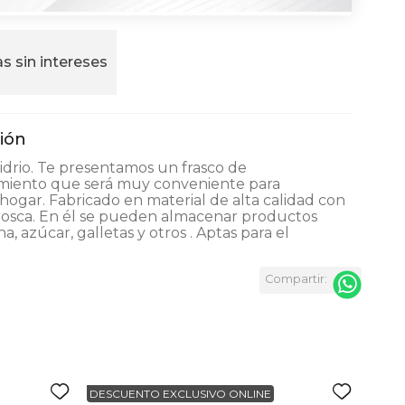
s sin intereses
Vidrio. Te presentamos un frasco de
iento que será muy conveniente para
hogar. Fabricado en material de alta calidad con
rosca. En él se pueden almacenar productos
a, azúcar, galletas y otros . Aptas para el
s
DESCUENTO EXCLUSIVO ONLINE
DESC