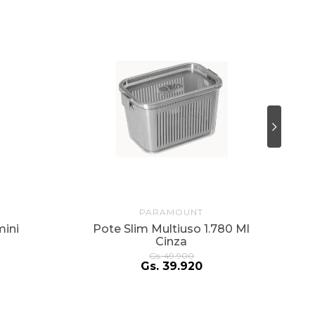
PARAMOUNT
ini
Pote Slim Multiuso 1.780 Ml
Cinza
Gs.
49
.
900
Gs.
39
.
920