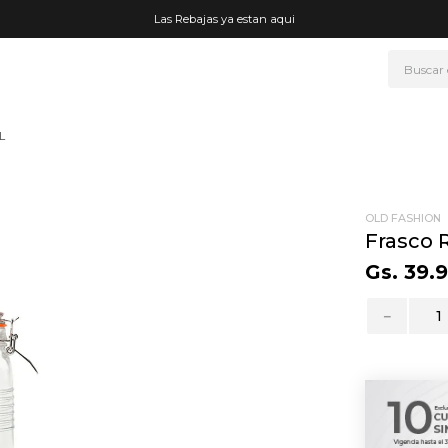
Las Rebajas ya estan aqui
Buscar
NOS MÁS BUSCADOS
L
era
ke
rmo
OLD FASHION
Frasco 
go
Gs.
39
.
t wheels
－
fetera
ganizador
mohada
drate