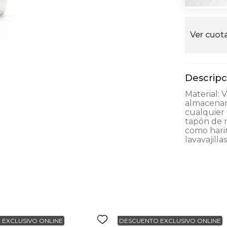
alla
Ver cuota
Material: 
almacenam
cualquier 
tapón de 
como harin
lavavajilla
 EXCLUSIVO ONLINE
DESCUENTO EXCLUSIVO ONLINE