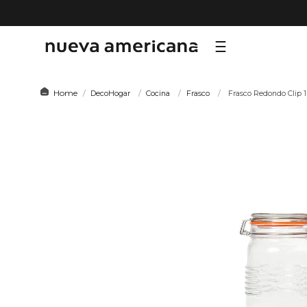
TÉRMI
DecoHogar
Cocina
Frasco
Frasco Redondo Clip 1
1
.
sf
2
.
ni
3
.
te
4
.
le
5
.
ho
6
.
ca
7
.
or
8
.
al
9
.
hy