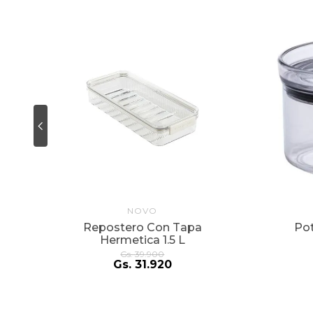
NOVO
Repostero Con Tapa
Po
Hermetica 1.5 L
Gs.
39
.
900
Gs.
31
.
920