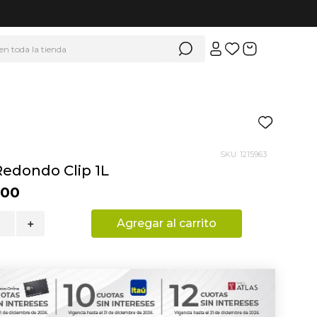
 en toda la tienda
SKU
:
1215963
Redondo Clip 1L
900
Agregar al carrito
＋