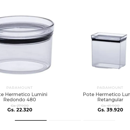
PARAMOUNT
PARAMOUNT
te Hermetico Lumini
Pote Hermetico Lum
Redondo 480
Retangular
Gs.
27
.
900
Gs.
49
.
900
Gs.
22
.
320
Gs.
39
.
920