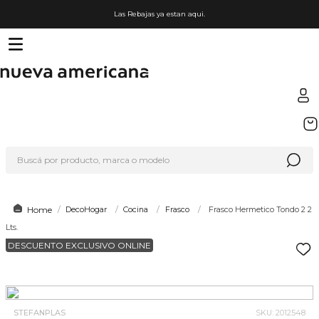
Las Rebajas ya estan aqui.
TÉRMINOS MÁS BUSCADOS
1
.
sfera
Buscá por producto, marca o modelo
2
.
nike
3
.
termo
4
.
lego
DecoHogar
Cocina
Frasco
Frasco Hermetico Tondo 2 2
Lts.
5
.
organizador
DESCUENTO EXCLUSIVO ONLINE
6
.
cafetera
7
.
hot wheels
8
.
hydrate
STEFANPLAS
SKU
:
2012548