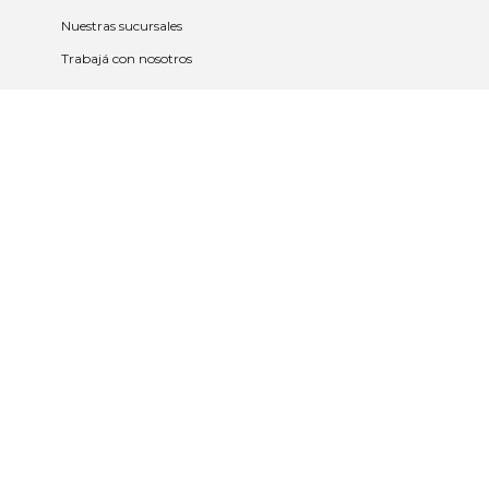
Nuestras sucursales
Trabajá con nosotros
Políticas
Políticas de privacidad y cookies
Política de garantía y devolución
Política de cambios
Legales
Términos y condiciones
Promociones
Contrato tarjeta y app
2023 © Nueva Americana Todos los
derechos reservados