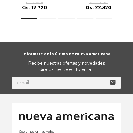
Gs.
15
.
900
Gs.
27
.
900
Gs.
12
.
720
Gs.
22
.
320
Informate de lo último de Nueva Americana
Recibe nuestras ofertas y novedades
directamente en tu email.
Seguinos en las redes