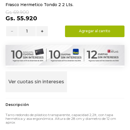
Frasco Hermetico Tondo 2 2 Lts.
9
.
toalla
Gs.
69
.
900
10
.
almohada
Gs.
55
.
920
－
＋
Agregar al carrito
Ver cuotas sin intereses
Tarro redondo de plástico transparente, capacidad 2,2lt, con tapa
hermética y asa ergonómica. Altura de 28 cm y diametro de 12 cm
aprox