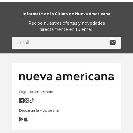
ECI DECO H
Farol Solar Con Luz Led
Negro 39X39X60
Gs.
1
.
219
.
900
Gs.
975
.
920
Portavela Metal Ratan
25,5X25,5X46,5 Negro
Gs.
459
.
900
Gs.
367
.
920
Informate de lo último de Nueva Americana
Recibe nuestras ofertas y novedades
directamente en tu email.