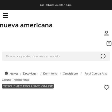
Las Rebajas ya estan aqui.
TÉRMINOS MÁS BUSCADOS
1
.
sfera
Buscá por producto, marca o modelo
2
.
nike
3
.
termo
4
.
lego
DecoHogar
Sala/Dormitorio
Candelabro
Farol Cuerda
Alto Coruña Transparente
5
.
hot wheels
DESCUENTO EXCLUSIVO ONLINE
6
.
cafetera
7
.
organizador
8
.
hydrate