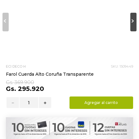
9
.
almohada
10
.
toalla
ECI DECO H
SKU
:
1509449
Farol Cuerda Alto Coruña Transparente
Gs.
369
.
900
Gs.
295
.
920
－
＋
Agregar al carrito