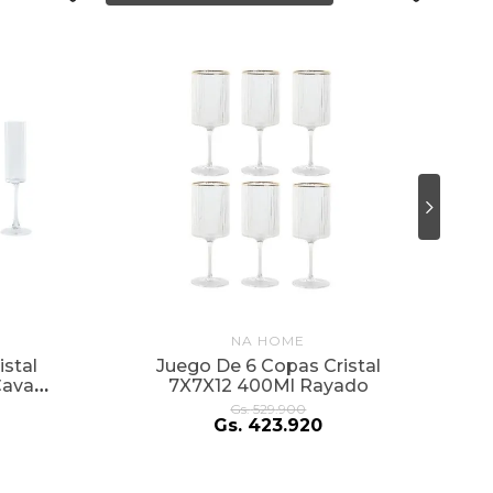
NA HOME
E
stal
Juego De 6 Copas Cristal
Cava
7X7X12 400Ml Rayado
Gs.
529
.
900
Gs.
423
.
920