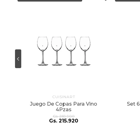
CUISINART
6
Juego De Copas Para Vino
Set 
4Pzas
Gs.
269
.
900
Gs.
215
.
920