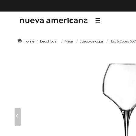
TÉRMI
DecoHogar
Mesa
Juego de copa
Est 6 Copas 55
1
.
sf
2
.
ni
3
.
te
4
.
le
5
.
ho
6
.
ca
7
.
or
8
.
al
9
.
hy