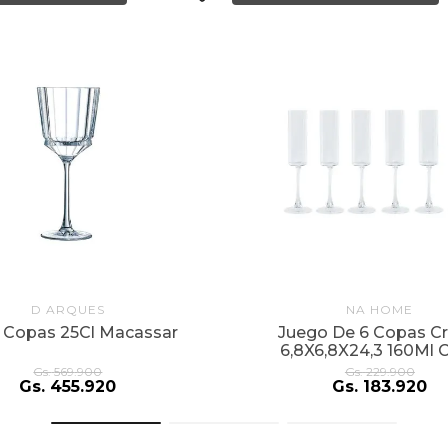
D ARQUES
NA HOME
6 Copas 25Cl Macassar
Juego De 6 Copas Cri
6,8X6,8X24,3 160Ml 
Champ
Gs.
569
.
900
Gs.
229
.
900
Gs.
455
.
920
Gs.
183
.
920