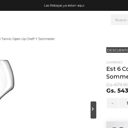
Las Rebajas ya estan aqui
Buscar
NOS MÁS BUSCADOS
Cl Tannic Open Up Cheff Y Sommelier
era
DESCUENTO
ke
rmo
LUMINARC
Est 6 C
go
Sommel
t wheels
Gs.
679
.
9
Gs.
54
fetera
ganizador
－
mohada
drate