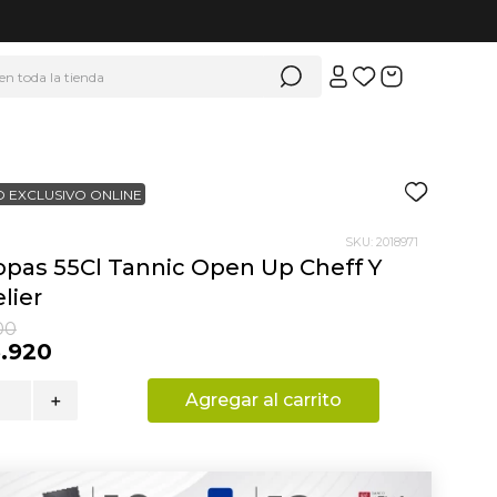
 en toda la tienda
 EXCLUSIVO ONLINE
SKU
:
2018971
opas 55Cl Tannic Open Up Cheff Y
ier
00
3
.
920
Agregar al carrito
＋