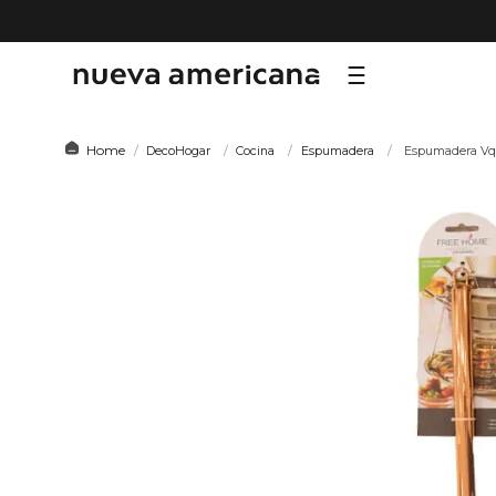
TÉRMI
DecoHogar
Cocina
Espumadera
Espumadera Vq
1
.
sf
2
.
ni
3
.
te
4
.
le
5
.
ho
6
.
ca
7
.
or
8
.
al
9
.
hy