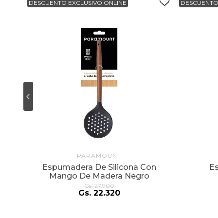
DESCUENTO EXCLUSIVO ONLINE
DESCUENTO
PARAMOUNT
Espumadera De Silicona Con
E
Mango De Madera Negro
Gs.
27
.
900
Gs.
22
.
320