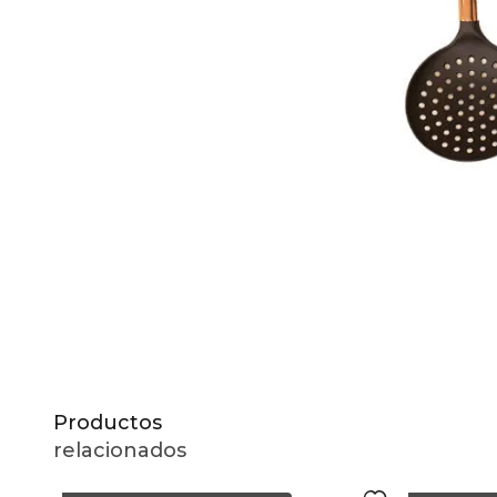
10
.
to
Productos
relacionados