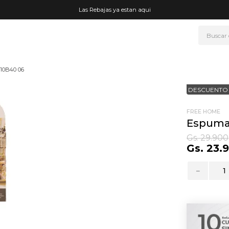
Las Rebajas ya estan aqui
Buscar
NOS MÁS BUSCADOS
10B40 06
era
DESCUENTO 
ke
rmo
FREE HOME
Espuma
go
Gs.
29
.
900
Gs.
23
.
t wheels
fetera
－
ganizador
mohada
drate