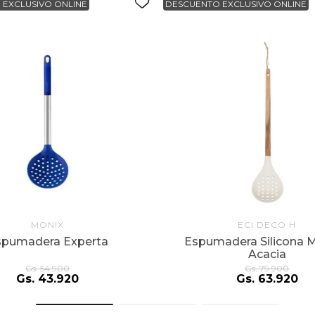
 EXCLUSIVO ONLINE
DESCUENTO EXCLUSIVO ONLINE
MONIX
ECI DECO H
spumadera Experta
Espumadera Silicona 
Acacia
Gs.
54
.
900
Gs.
79
.
900
Gs.
43
.
920
Gs.
63
.
920