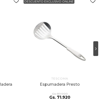
DESCUENTO EXCLUSIVO ONLINE
DESC
TESCOMA
Madera
Espumadera Presto
Gs.
89
.
900
Gs.
71
.
920