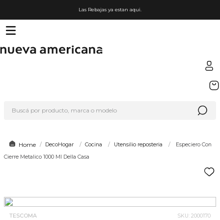
Las Rebajas ya estan aqui.
TÉRMINOS MÁS BUSCADOS
1
.
sfera
Buscá por producto, marca o modelo
2
.
nike
3
.
termo
4
.
lego
DecoHogar
Cocina
Utensilio reposteria
Especiero Con
Cierre Metalico 1000 Ml Della Casa
5
.
organizador
6
.
cafetera
7
.
hot wheels
8
.
hydrate
TESCOMA
SKU
:
2000170