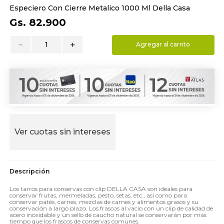
Especiero Con Cierre Metalico 1000 Ml Della Casa
9
.
toalla
Gs.
82
.
900
10
.
almohada
－
＋
Agregar al carrito
Ver cuotas sin intereses
Los tarros para conservas con clip DELLA CASA son ideales para
conservar frutas, mermeladas, pesto, setas, etc., así como para
conservar patés, carnes, mezclas de carnes y alimentos grasos y su
conservación a largo plazo. Los frascos al vacío con un clip de calidad de
acero inoxidable y un sello de caucho natural se conservarán por más
tiempo que los frascos de conservas comunes.