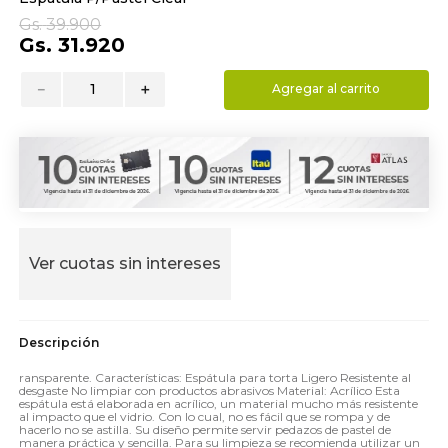
9
.
hydrate
Gs.
39
.
900
Gs.
31
.
920
10
.
toalla
－
＋
Agregar al carrito
Ver cuotas sin intereses
ransparente. Características: Espátula para torta Ligero Resistente al
desgaste No limpiar con productos abrasivos Material: Acrílico Esta
espátula está elaborada en acrílico, un material mucho más resistente
al impacto que el vidrio. Con lo cual, no es fácil que se rompa y de
hacerlo no se astilla. Su diseño permite servir pedazos de pastel de
manera práctica y sencilla. Para su limpieza se recomienda utilizar un