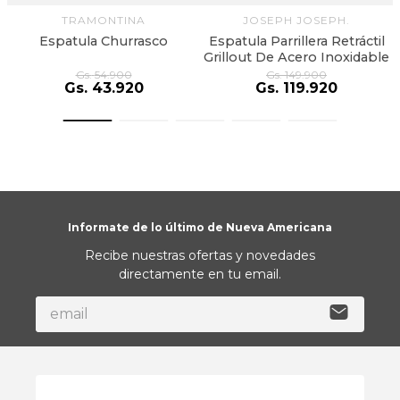
TRAMONTINA
JOSEPH JOSEPH.
Espatula Churrasco
Espatula Parrillera Retráctil
Grillout De Acero Inoxidable
Gs.
54
.
900
Gs.
149
.
900
Gs.
43
.
920
Gs.
119
.
920
Informate de lo último de Nueva Americana
Recibe nuestras ofertas y novedades
directamente en tu email.