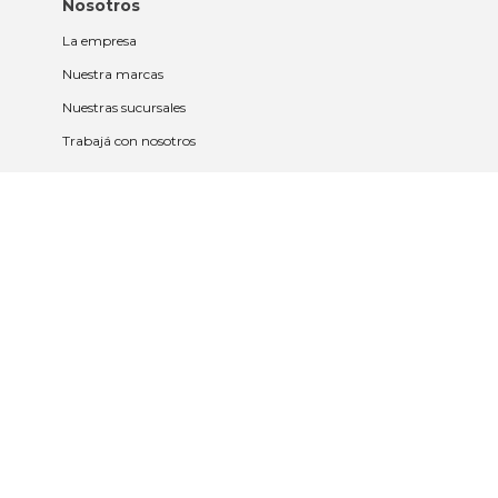
Nosotros
La empresa
Nuestra marcas
Nuestras sucursales
Trabajá con nosotros
Políticas
Políticas de privacidad y cookies
Política de garantía y devolución
Política de cambios
Legales
Términos y condiciones
Promociones
Contrato tarjeta y app