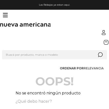
Las Rebajas ya estan aqui.
TÉRMINOS MÁS BUSCADOS
1
.
sfera
Buscá por producto, marca o modelo
2
.
nike
3
.
termo
ORDENAR POR
RELEVANCIA
4
.
lego
OOPS!
5
.
hot wheels
6
.
cafetera
No se encontró ningún producto
7
.
organizador
¿Qué debo hacer?
8
.
hydrate