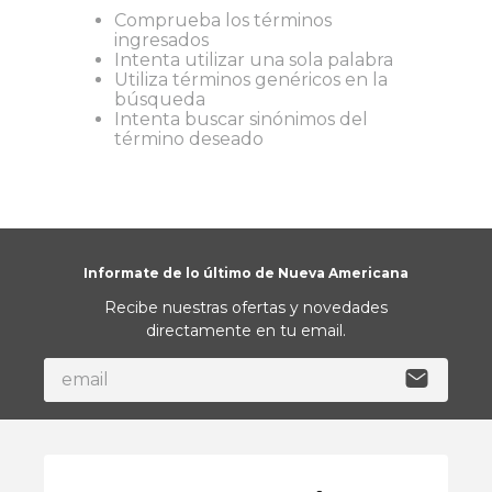
Comprueba los términos
9
.
almohada
ingresados
Intenta utilizar una sola palabra
10
.
toalla
Utiliza términos genéricos en la
búsqueda
Intenta buscar sinónimos del
término deseado
Informate de lo último de Nueva Americana
Recibe nuestras ofertas y novedades
directamente en tu email.