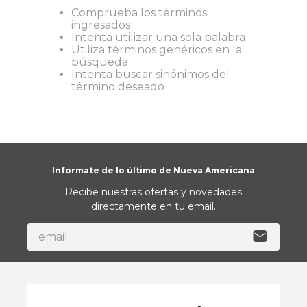
Comprueba los términos
9
.
hydrate
ingresados
Intenta utilizar una sola palabra
10
.
toalla
Utiliza términos genéricos en la
búsqueda
Intenta buscar sinónimos del
término deseado
Informate de lo último de Nueva Americana
Recibe nuestras ofertas y novedades
directamente en tu email.