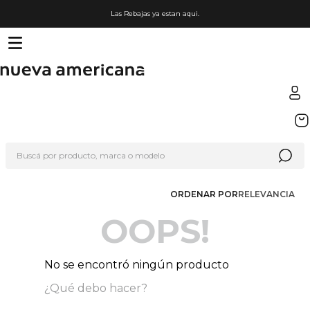
Las Rebajas ya estan aqui.
TÉRMINOS MÁS BUSCADOS
1
.
sfera
Buscá por producto, marca o modelo
2
.
nike
3
.
termo
ORDENAR POR
RELEVANCIA
4
.
lego
OOPS!
5
.
hot wheels
6
.
cafetera
No se encontró ningún producto
7
.
organizador
¿Qué debo hacer?
8
.
almohada