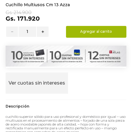
Cuchillo Multiusos Cm 13 Azza
9
.
hydrate
Gs.
214
.
900
10
.
toalla
Gs.
171
.
920
－
＋
Agregar al carrito
Ver cuotas sin intereses
cuchillo superior sólido para uso profesional y doméstico por igual – uso
multiusos en el procesamiento de alimentos – forjado de una sola pieza
de acero inoxidable japonés de alta calidad, – hoja con forma y
rectificada manualmente para un efecto perfecto en uso – mango
ergonómico con remaches de acero macizo