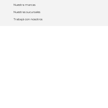
Nuestra marcas
Nuestras sucursales
Trabajá con nosotros
Políticas
Políticas de privacidad y cookies
Política de garantía y devolución
Política de cambios
Legales
Términos y condiciones
Promociones
Contrato tarjeta y app
2023 © Nueva Americana Todos los
derechos reservados