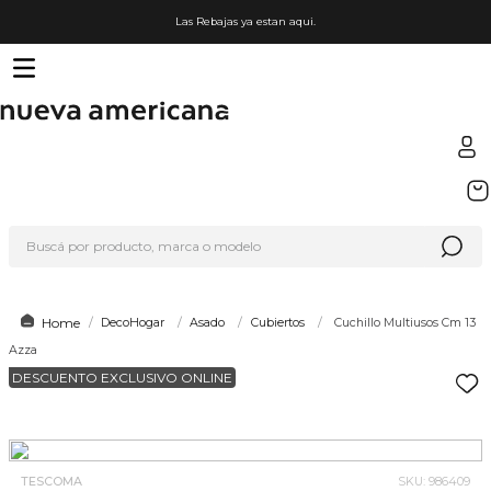
Las Rebajas ya estan aqui.
TÉRMINOS MÁS BUSCADOS
1
.
sfera
Buscá por producto, marca o modelo
2
.
nike
3
.
termo
4
.
lego
DecoHogar
Asado
Cubiertos
Cuchillo Multiusos Cm 13
Azza
5
.
hot wheels
DESCUENTO EXCLUSIVO ONLINE
6
.
cafetera
7
.
organizador
8
.
almohada
TESCOMA
SKU
:
986409