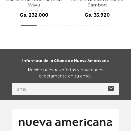
Wayu
Bamboo
Gs.
290
.
000
Gs.
44
.
900
Gs.
232
.
000
Gs.
35
.
920
Informate de lo último de Nueva Americana
Recibe nuestras ofertas y novedades
directamente en tu email.