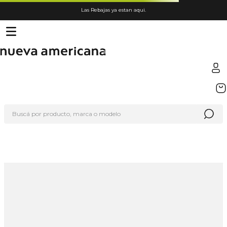
Las Rebajas ya estan aqui.
Buscá por producto, marca o modelo
No encontramos lo que estabas
buscando, realizá la búsqueda con
un término similar.
Volver