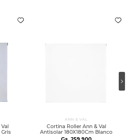
ANN & VAL
Co
 Val
Cortina Roller Ann & Val
 Gris
Antisolar 180X180Cm Blanco
Gs.
259
.
900