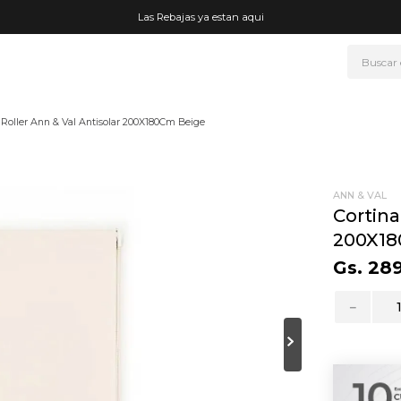
Las Rebajas ya estan aqui
Buscar
NOS MÁS BUSCADOS
 Roller Ann & Val Antisolar 200X180Cm Beige
era
ke
rmo
ANN & VAL
Cortina
go
200X18
t wheels
Gs.
28
fetera
－
ganizador
mohada
drate