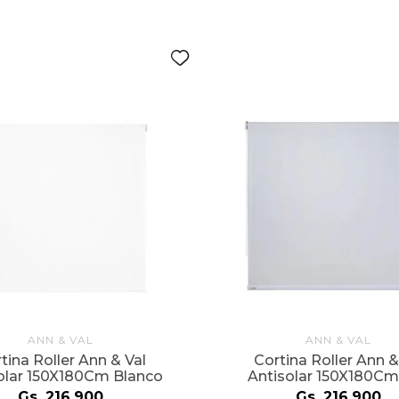
ANN & VAL
ANN & VAL
tina Roller Ann & Val
Cortina Roller Ann &
olar 150X180Cm Blanco
Antisolar 150X180Cm
Gs.
216
.
900
Gs.
216
.
900