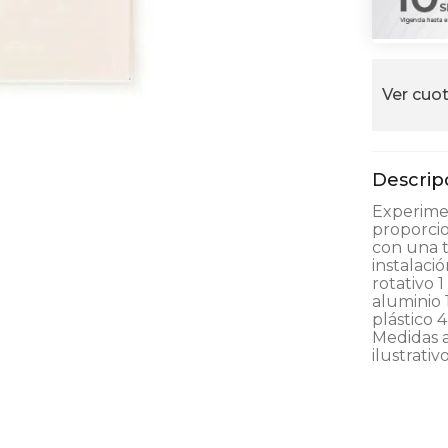
alla
Ver cuot
Experime
proporcio
con una t
instalaci
rotativo 
aluminio 
plástico 
Medidas 
ilustrativ