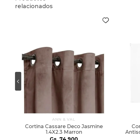
relacionados
ANN & VAL
Cortina Cassare Deco Jasmine
Cor
1.4X2.3 Marron
Antis
Gs.
74
.
900