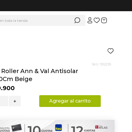
 en toda la tienda
SKU
:
1512255
 Roller Ann & Val Antisolar
0Cm Beige
9
.
900
Agregar al carrito
＋