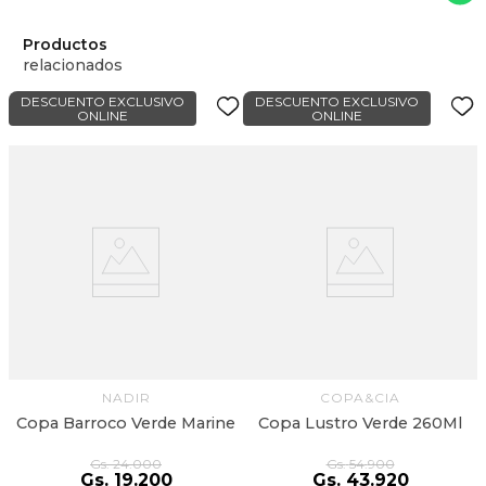
Productos
relacionados
DESCUENTO EXCLUSIVO
DESCUENTO EXCLUSIVO
ONLINE
ONLINE
NADIR
COPA&CIA
Copa Barroco Verde Marine
Copa Lustro Verde 260Ml
Gs.
24
.
000
Gs.
54
.
900
Gs.
19
.
200
Gs.
43
.
920