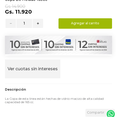
9
.
almohada
Gs.
14
.
900
Gs.
11
.
920
10
.
toalla
－
＋
Agregar al carrito
Ver cuotas sin intereses
La Copa de esta línea están hechas de vidrio macizo de alta calidad
capacidad de 165 cc.