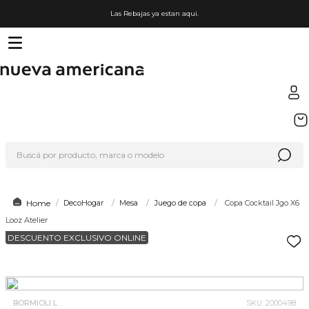
Las Rebajas ya estan aqui.
TÉRMINOS MÁS BUSCADOS
1
.
sfera
Buscá por producto, marca o modelo
2
.
nike
3
.
termo
4
.
lego
DecoHogar
Mesa
Juego de copa
Copa Cocktail Jgo X6
Looz Atelier
5
.
cafetera
DESCUENTO EXCLUSIVO ONLINE
6
.
hot wheels
7
.
organizador
8
.
hydrate
BORMIOLI L
SKU
:
2000498