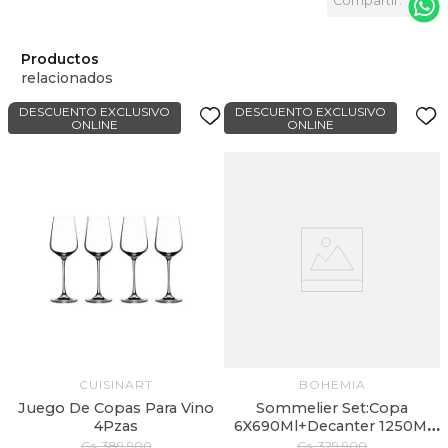
Productos
relacionados
DESCUENTO EXCLUSIVO
DESCUENTO EXCLUSIVO
ONLINE
ONLINE
6
CUISINART
BOHEMIA
Juego De Copas Para Vino
Sommelier Set:Copa
4Pzas
6X690Ml+Decanter 1250Ml
Bohemia
Gs.
389
.
900
Gs.
329
.
900