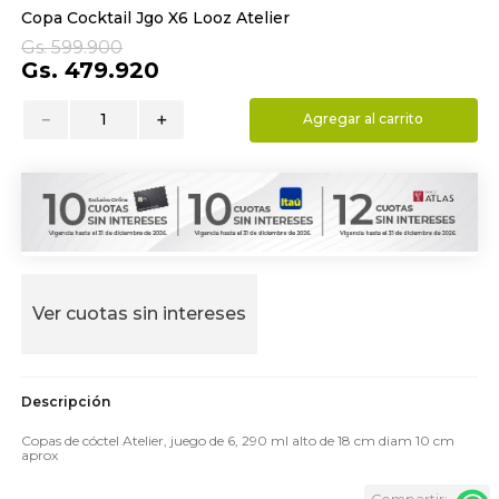
Copa Cocktail Jgo X6 Looz Atelier
9
.
almohada
Gs.
599
.
900
10
.
toalla
Gs.
479
.
920
－
＋
Agregar al carrito
Ver cuotas sin intereses
Copas de cóctel Atelier, juego de 6, 290 ml alto de 18 cm diam 10 cm
aprox