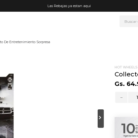
Las Rebajas ya estan aqui
Buscar
NOS MÁS BUSCADOS
uto De Entretenimiento Sorpresa
era
ke
rmo
HOT WHEELS
Collec
go
Gs.
64
.
t wheels
－
fetera
ganizador
drate
mohada