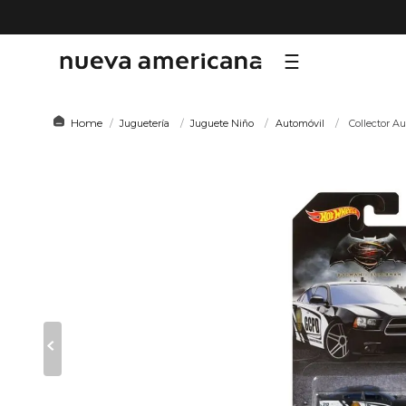
TÉRMI
Juguetería
Juguete Niño
Automóvil
Collector A
1
.
sf
2
.
ni
3
.
te
4
.
le
5
.
ho
6
.
ca
7
.
or
8
.
hy
9
.
al