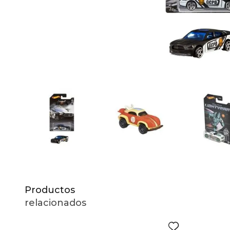
10
.
to
Productos
relacionados