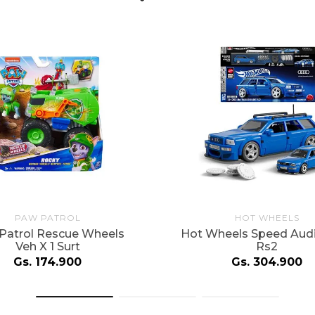
PAW PATROL
HOT WHEELS
Patrol Rescue Wheels
Hot Wheels Speed Audi
Veh X 1 Surt
Rs2
Gs.
174
.
900
Gs.
304
.
900