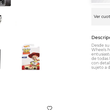
alla
Ver cuot
Desde su 
Wheels ha
entusiast
de todas 
con detal
sujeto a d