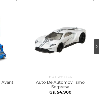
HOT WHEELS
H
 Avant
Auto De Automovilismo
Sorpresa
Gs.
54
.
900