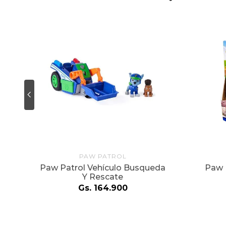
PAW PATROL
 2
Paw Patrol Vehículo Busqueda
Paw 
Y Rescate
Gs.
164
.
900