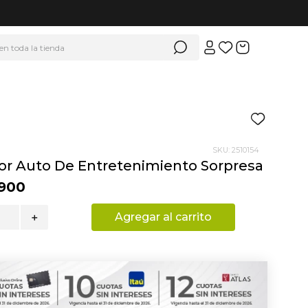
 en toda la tienda
SKU
:
2510154
tor Auto De Entretenimiento Sorpresa
900
Agregar al carrito
＋