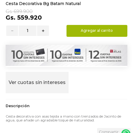
Cesta Decorativa Bg Batam Natural
9
.
almohada
Gs.
699
.
900
10
.
toalla
Gs.
559
.
920
－
＋
Agregar al carrito
Ver cuotas sin intereses
Cesta decorativa con asas tejida a mano con trenzados de Jacinto de
agua, que añade un agradable toque de naturalidad.