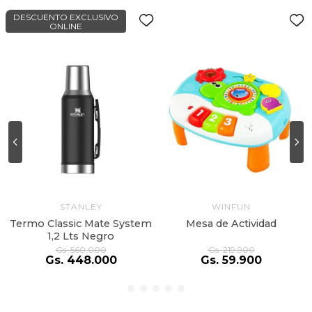
DESCUENTO EXCLUSIVO
ONLINE
STANLEY
WINFUN
Termo Classic Mate System
Mesa de Actividad
1,2 Lts Negro
Gs.
560
.
000
Gs.
219
.
900
Gs.
448
.
000
Gs.
59
.
900