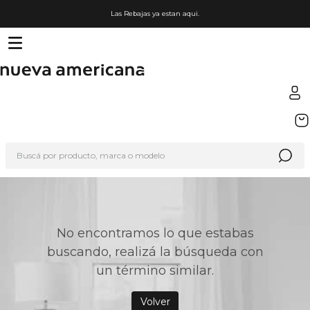
Las Rebajas ya estan aqui.
TÉRMINOS MÁS BUSCADOS
1
.
sfera
Buscá por producto, marca o modelo
2
.
nike
3
.
termo
4
.
lego
5
.
hot wheels
No encontramos lo que estabas
buscando, realizá la búsqueda con
6
.
cafetera
un término similar.
7
.
organizador
8
.
hydrate
Volver