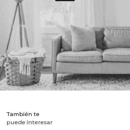
9
.
almohada
10
.
toalla
También te
puede interesar