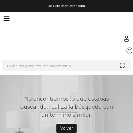
Las Rebajas ya estan aqui.
TÉRMINOS MÁS BUSCADOS
1
.
sfera
Buscá por producto, marca o modelo
2
.
nike
3
.
termo
4
.
lego
5
.
hot wheels
No encontramos lo que estabas
buscando, realizá la búsqueda con
6
.
cafetera
un término similar.
7
.
organizador
Volver
8
.
hydrate