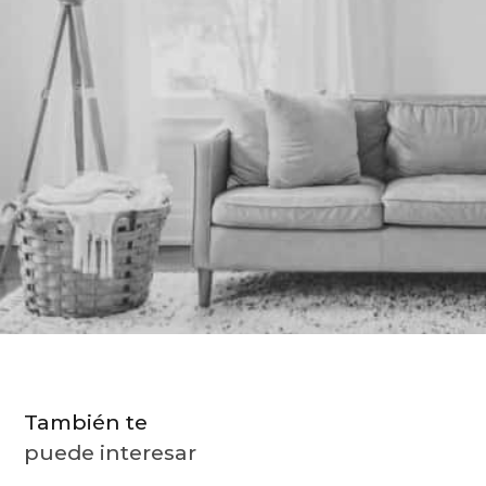
9
.
almohada
10
.
toalla
También te
puede interesar