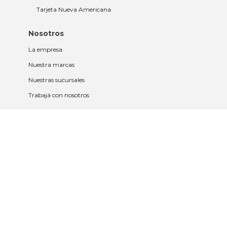
Tarjeta Nueva Americana
Nosotros
La empresa
Nuestra marcas
Nuestras sucursales
Trabajá con nosotros
Políticas
Políticas de privacidad y cookies
Política de garantía y devolución
Política de cambios
Legales
Términos y condiciones
Promociones