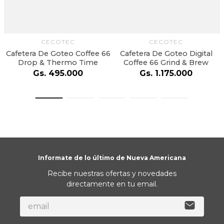
CECOTEC
CECOTEC
Cafetera De Goteo Coffee 66
Cafetera De Goteo Digital
Drop & Thermo Time
Coffee 66 Grind & Brew
Gs.
495
.
000
Gs.
1
.
175
.
000
Informate de lo último de Nueva Americana
Recibe nuestras ofertas y novedades
directamente en tu email.