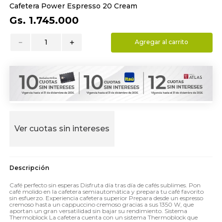
Cafetera Power Espresso 20 Cream
9
.
hydrate
Gs.
1
.
745
.
000
10
.
toalla
－
＋
Agregar al carrito
Ver cuotas sin intereses
Café perfecto sin esperas Disfruta día tras día de cafés sublimes. Pon
café molido en la cafetera semiautomática y prepara tu café favorito
sin esfuerzo. Experiencia cafetera superior Prepara desde un espresso
cremoso hasta un cappuccino cremoso gracias a sus 1350 W, que
aportan un gran versatilidad sin bajar su rendimiento. Sistema
Thermoblock La cafetera cuenta con un sistema Thermoblock que