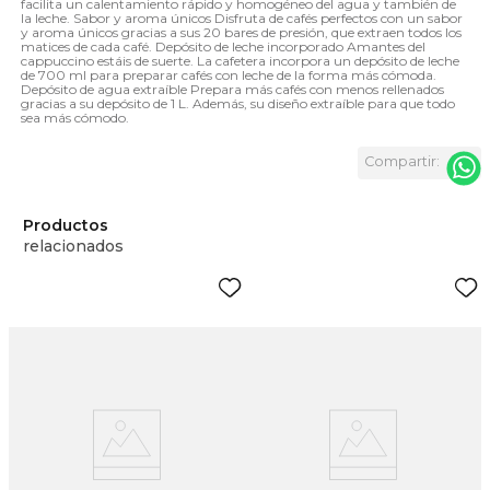
facilita un calentamiento rápido y homogéneo del agua y también de
la leche. Sabor y aroma únicos Disfruta de cafés perfectos con un sabor
y aroma únicos gracias a sus 20 bares de presión, que extraen todos los
matices de cada café. Depósito de leche incorporado Amantes del
cappuccino estáis de suerte. La cafetera incorpora un depósito de leche
de 700 ml para preparar cafés con leche de la forma más cómoda.
Depósito de agua extraíble Prepara más cafés con menos rellenados
gracias a su depósito de 1 L. Además, su diseño extraíble para que todo
sea más cómodo.
Productos
relacionados