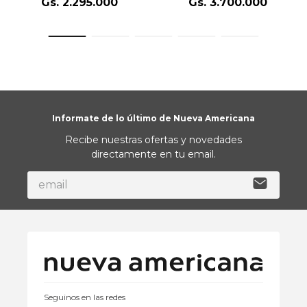
Gs.
2
.
295
.
000
Gs.
3
.
700
.
000
Informate de lo último de Nueva Americana
Recibe nuestras ofertas y novedades
directamente en tu email.
Seguinos en las redes