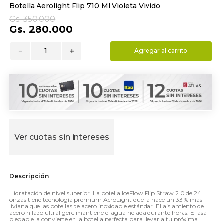
Botella Aerolight Flip 710 Ml Violeta Vivido
9
.
almohada
Gs.
350
.
000
10
.
toalla
Gs.
280
.
000
－
＋
Agregar al carrito
Ver cuotas sin intereses
Hidratación de nivel superior. La botella IceFlow Flip Straw 2.0 de 24
onzas tiene tecnología premium AeroLight que la hace un 33 % más
liviana que las botellas de acero inoxidable estándar. El aislamiento de
acero hilado ultraligero mantiene el agua helada durante horas. El asa
plegable la convierte en la botella perfecta para llevar a tu próxima