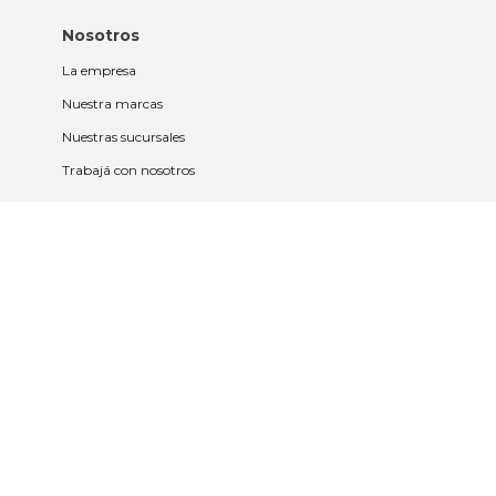
Nosotros
La empresa
Nuestra marcas
Nuestras sucursales
Trabajá con nosotros
Políticas
Políticas de privacidad y cookies
Política de garantía y devolución
Política de cambios
Legales
Términos y condiciones
Promociones
Contrato tarjeta y app