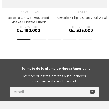
HYDRO FLAS
STANLEY
Botella 24 Oz Insulated
Tumbler Flip 2.0 887 Ml Azul
Shaker Bottle Black
Gs.
225
.
000
Gs.
420
.
000
Gs.
180
.
000
Gs.
336
.
000
Informate de lo último de Nueva Americana
Recibe nuestras ofertas y novedades
directamente en tu email.